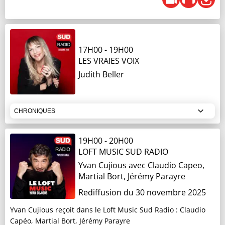
08H34
- 08H40
LE COMPTOIR DE L'ÉTÉ
Jacques Cardoze
17H00
-
19H00
LES VRAIES VOIX
08H45
- 08H50
Judith Beller
LES CONSEILS DE L'ÉTÉ
Jacques Cardoze
CHRONIQUES
08H50
- 08H55
LES PLUS BEAUX DÉTOURS DE L'ÉTÉ
17H05
- 17H30
19H00
-
20H00
LA QUESTION DU SOIR
LOFT MUSIC SUD RADIO
Xavier Louy
Yvan Cujious
avec Claudio Capeo,
Judith Beller
Martial Bort, Jérémy Parayre
09H03
- 09H15
Rediffusion du 30 novembre 2025
C'EST À LA UNE
17H45
- 17H50
SI J'ÉTAIS MINISTRE
Yvan Cujious reçoit dans le Loft Music Sud Radio : Claudio
Noémie Halioua
Capéo, Martial Bort, Jérémy Parayre