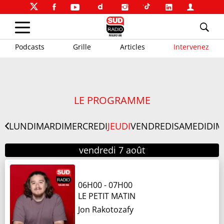
Podcasts
Grille
Articles
Intervenez
LE PROGRAMME
LUNDI
MARDI
MERCREDI
JEUDI
VENDREDI
SAMEDI
DIM
vendredi 7 août
06H00
-
07H00
LE PETIT MATIN
Jon Rakotozafy