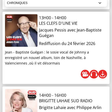
CHRONIQUES
Jacques Cardoze
10H00
- 10H30
13H00
-
14H00
LE FAIT DU JOUR
07H15
- 07H20
LES CLEFS D'UNE VIE
LA FRANCE QUI TRAVAILLE
Jacques Pessis
avec Jean-Baptiste
Noémie Halioua
Guégan
Jacques Cardoze
Rediffusion du 24 février 2026
10H30
- 12H00
METTEZ-VOUS D'ACCORD
07H21
- 07H26
Jean - Baptiste Guégan : le sosie vocal de Johnny a
LES COUPS DE COEUR DE L'ÉTÉ
enregistré un nouvel album, loin de Nashville, à
Noémie Halioua
Valenciennes ,où il vit désormais
Christophe Jicquel
12H00
- 12H30
PRENEZ LA PAROLE
07H35
- 07H40
SUD RADIO VOUS EXPLIQUE
Noémie Halioua
14H00
-
16H00
Noémie Halioua
BRIGITTE LAHAIE SUD RADIO
12H30
- 13H00
Brigitte Lahaie
avec Philippe Arlin
LE FACE À FACE
07H44
- 07H49