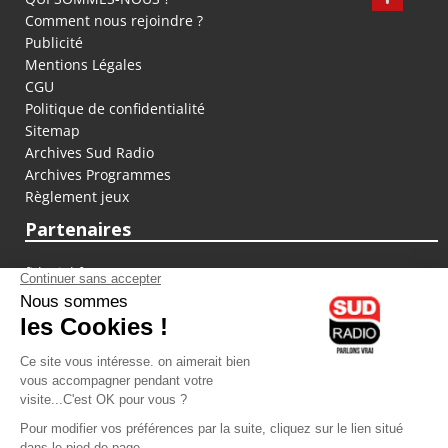
Comment nous rejoindre ?
Publicité
Mentions Légales
CGU
Politique de confidentialité
Sitemap
Archives Sud Radio
Archives Programmes
Règlement jeux
Partenaires
fiducial.fr
lyoncapitale.fr
olympique-et-lyonnais.com
L'application Iphone / Android
Téléchargez l'application