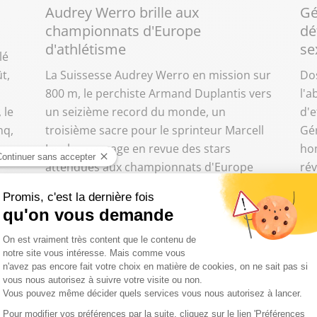
Audrey Werro brille aux
Gé
championnats d'Europe
dé
d'athlétisme
se
lé
t,
La Suissesse Audrey Werro en mission sur
Dos
800 m, le perchiste Armand Duplantis vers
l'
 le
un seizième record du monde, un
d'e
nq,
troisième sacre pour le sprinteur Marcell
Gé
Jacobs: passage en revue des stars
hom
attendues aux championnats d'Europe
rév
d'athlétisme qui débutent lundi à
les
Birmingham (Royaume-Uni).
des