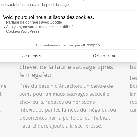
samedi 8 août 2026 à 10:09
sam
En Gironde, des vétérinaires au
Le
chevet de la faune sauvage après
ba
le mégafeu
Le
une
Près du bassin d'Arcachon, un centre de
Bou
t
soins pour animaux sauvages accueille
la
chevreuils, rapaces ou hérissons
rec
a
intoxiqués par les fumées du mégafeu, ou
can
désorientés par la perte de leur habitat
naturel qui s'ajoute à la sécheresse.