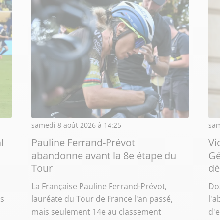
samedi 8 août 2026 à 14:25
sam
l
Pauline Ferrand-Prévot
Vi
abandonne avant la 8e étape du
Gé
Tour
dé
La Française Pauline Ferrand-Prévot,
Dos
es
lauréate du Tour de France l'an passé,
l'
mais seulement 14e au classement
d'e