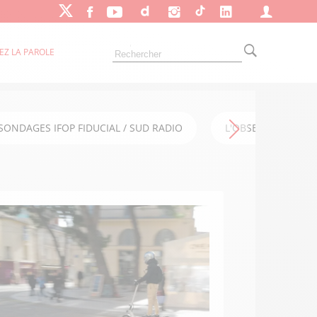
EZ LA PAROLE
SONDAGES IFOP FIDUCIAL / SUD RADIO
L'OBSERVATOIRE FI