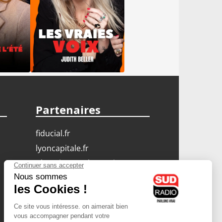
Partenaires
fiducial.fr
lyoncapitale.fr
olympique-et-lyonnais.com
L'application Iphone
/ Android