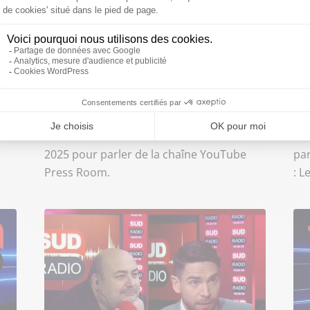
mercredi 1 octobre 2025 à 11:33
mar
Harry Roselmack : "L'information,
Ma
c'est compliqué, c'est un
mi
engagement"
no
la
INTERVIEW SUD RADIO - Le journaliste
IN
Harry Roselmack était l'invité médias du
Les
"10h - Midi" de Sud Radio le 1er octobre
de
2025 pour parler de la chaîne YouTube
par
Press Room.
: L