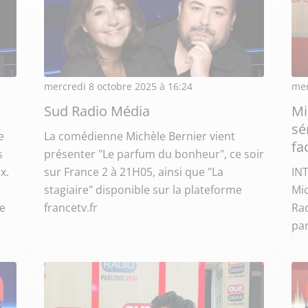
mercredi 8 octobre 2025 à 16:24
mer
Sud Radio Média
Mi
sé
e
La comédienne Michèle Bernier vient
fa
s
présenter "Le parfum du bonheur", ce soir
x.
sur France 2 à 21H05, ainsi que "La
IN
stagiaire" disponible sur la plateforme
Mic
he
francetv.fr
Rad
par