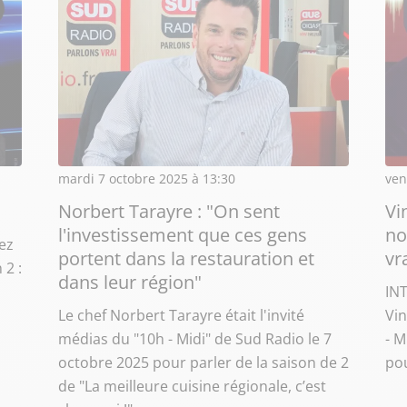
mardi 7 octobre 2025 à 13:30
ven
Norbert Tarayre : "On sent
Vi
l'investissement que ces gens
no
hez
portent dans la restauration et
vr
 2 :
dans leur région"
IN
Le chef Norbert Tarayre était l'invité
Vin
médias du "10h - Midi" de Sud Radio le 7
- M
octobre 2025 pour parler de la saison de 2
pou
de "La meilleure cuisine régionale, c’est