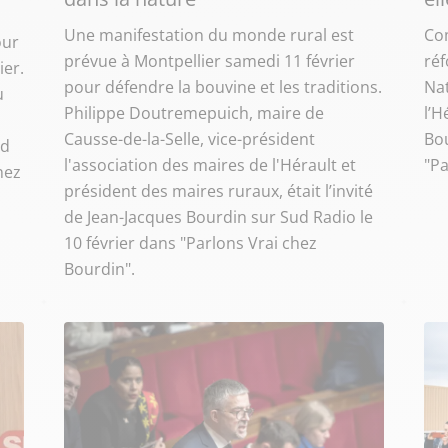
Une manifestation du monde rural est
Com
our
prévue à Montpellier samedi 11 février
réf
ier.
pour défendre la bouvine et les traditions.
Nat
u
Philippe Doutremepuich, maire de
l’H
Causse-de-la-Selle, vice-président
Bou
ud
l'association des maires de l'Hérault et
"Pa
hez
président des maires ruraux, était l’invité
de Jean-Jacques Bourdin sur Sud Radio le
10 février dans "Parlons Vrai chez
Bourdin".