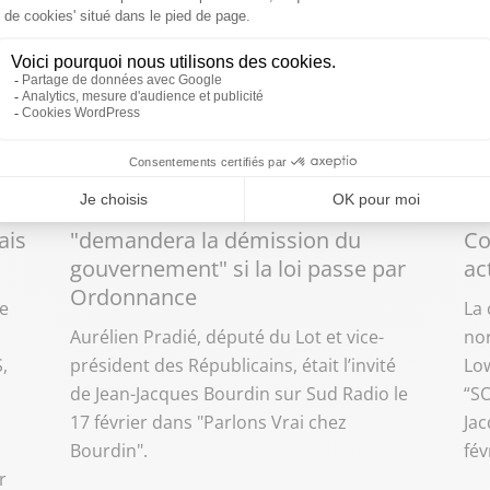
vendredi 17 février 2023 à 11:55
mer
s
Retraites : Aurélien Pradié
Pa
ais
"demandera la démission du
Co
gouvernement" si la loi passe par
ac
Ordonnance
re
La 
Aurélien Pradié, député du Lot et vice-
nor
,
président des Républicains, était l’invité
Low
de Jean-Jacques Bourdin sur Sud Radio le
“SO
17 février dans "Parlons Vrai chez
Jac
Bourdin".
fév
r