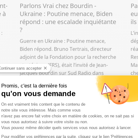
nt-
Parlons Vrai chez Bourdin -
Pa
 à
Ukraine : Poutine menace, Biden
eu
répond : une escalade inquiétante
il
?
 :
L’i
Guerre en Ukraine : Poutine menace,
dép
d
Biden répond. Bruno Tertrais, directeur
réa
adjoint de la Fondation pour la recherche
Res
stratégique (FRS), était l’invité de Jean-
Mat
Jacques Bourdin sur Sud Radio dans
che
"Parlons Vrai chez Bourdin".
Jac
fév