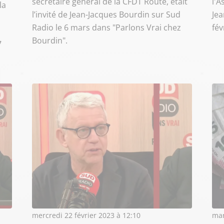
secrétaire général de la CFDT Route, était
l'A
la
l’invité de Jean-Jacques Bourdin sur Sud
Jea
Radio le 6 mars dans "Parlons Vrai chez
fév
Bourdin".
7
mercredi 22 février 2023 à 12:10
mar