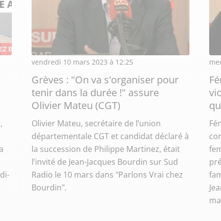
vendredi 10 mars 2023 à 12:25
mer
Grèves : "On va s'organiser pour
Fé
tenir dans la durée !" assure
vi
Olivier Mateu (CGT)
qu
,
Olivier Mateu, secrétaire de l’union
Fém
départementale CGT et candidat déclaré à
co
a
la succession de Philippe Martinez, était
fe
l’invité de Jean-Jacques Bourdin sur Sud
pré
di-
Radio le 10 mars dans "Parlons Vrai chez
fam
Bourdin".
Jea
mar