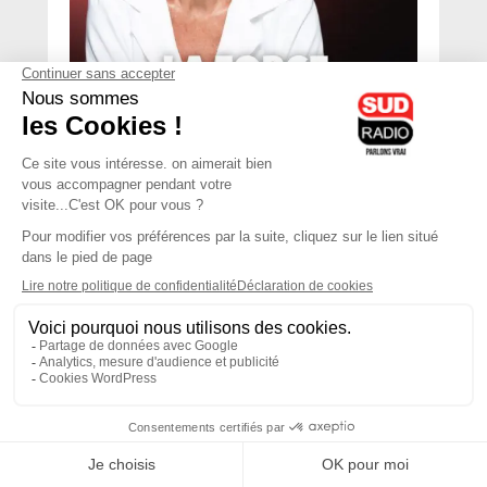
dimanche 8 mars 2026 à 15:39
La force de l'engagement
Laurence Rossignol est invitée de Muriel Réus
pour aborder l'engagement pour refuser la
banalisation du 8 mars
12H00
-
12H30
12H30 - 13H00
Laurent Permasse
Christophe Debien
La vie devant nous
La planete demain