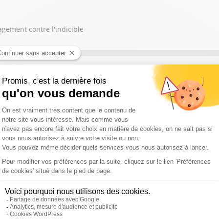
agement contre l'indicible
s parle de l'engagement pour des prisons dignes
gagement contre le sexisme