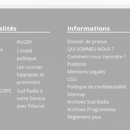
lités
Informations
Dossier de presse
RUGBY
QUI SOMMES-NOUS ?
ue
L'invité
Comment nous rejoindre ?
politique
Publicité
S
Les courses
Mentions Légales
hippiques et
CGU
pronostics
Politique de confidentialité
COPE
Sud Radio à
Sitemap
votre Service
Archives Sud Radio
avec Fiducial
Archives Programmes
Règlement jeux