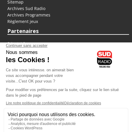
Sitemap
Archives Sud Radio
Archives Programmes
Règlement jeux
Partenaires
fiducial.fr
lyoncapitale.fr
olympique-et-lyonnais.com
L'application Iphone / Android
Téléchargez l'application
Les cookies
Gestion des cookies
Crédit photos : ©Sud Radio / Pierre Olivier