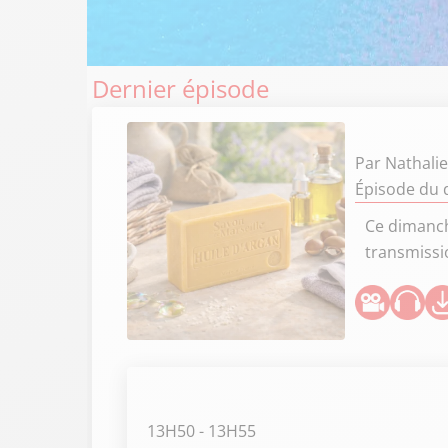
Dernier épisode
Par
Nathali
Épisode du d
Ce dimanche
transmissi
13H50
- 13H55