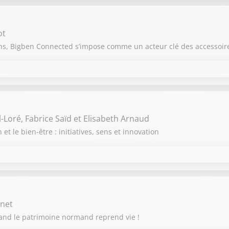
THIBAUT LE FRENCHTROTTEUR
ot
Thibaut La Flaquière
 ans, Bigben Connected s’impose comme un acteur clé des accessoir
THIBAUT LE FRENCHTROTTEUR
Loré, Fabrice Saïd et Elisabeth Arnaud
Thibaut La Flaquière
t le bien-être : initiatives, sens et innovation
inet
uand le patrimoine normand reprend vie !