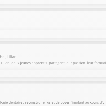
THIBAUT LE FRENCHTROTTEUR
Thibaut La Flaquière
THIBAUT LE FRENCHTROTTEUR
e , Lilian
Thibaut La Flaquière
t Lilian, deux jeunes apprentis, partagent leur passion, leur format
d
ogie dentaire : reconstruire l’os et de poser l’implant au cours d’