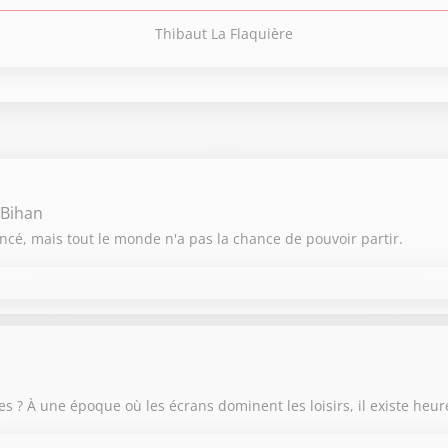
Thibaut La Flaquière
on 2025 / 2026
on 2024 / 2025
on 2023 / 2024
 Bihan
cé, mais tout le monde n'a pas la chance de pouvoir partir.
on 2022 / 2023
on 2021 / 2022
THIBAUT LE FRENCHTROTTEUR
Thibaut La Flaquière
 ? À une époque où les écrans dominent les loisirs, il existe heu