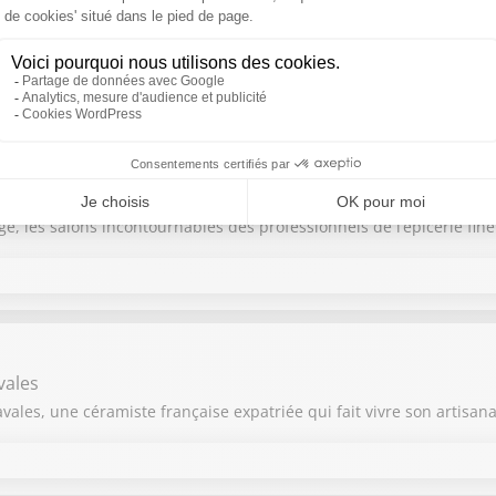
te
Thibaut La Flaquière
ien commentateur et journaliste sportif qui se lance dans l'hôtelle
THIBAUT LE FRENCHTROTTEUR
edina-Zenoff
Thibaut La Flaquière
, les salons incontournables des professionnels de l’épicerie fine
vales
ales, une céramiste française expatriée qui fait vivre son artisana