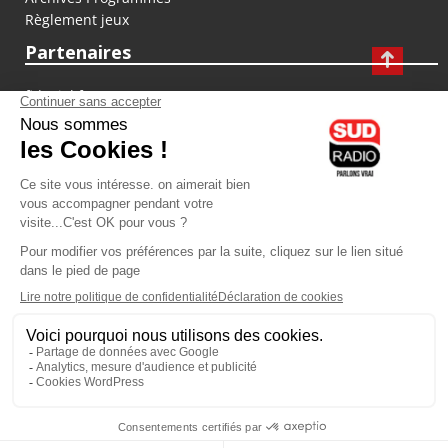
Règlement jeux
Partenaires
fiducial.fr
lyoncapitale.fr
olympique-et-lyonnais.com
L'application Iphone / Android
Téléchargez l'application
Les cookies
Gestion des cookies
Crédit photos : ©Sud Radio / Pierre Olivier
17H00
-
18H00
18H00 - 19H00