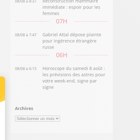
Reconstruction mammaire
08/08 à 8:37
immédiate : espoir pour les
femmes
07H
Gabriel Attal dépose plainte
08/08 à 7:47
pour ingérence étrangère
russe
06H
Horoscope du samedi 8 août :
08/08 à 6:15
les prévisions des astres pour
votre week-end, signe par
signe
Archives
Archives