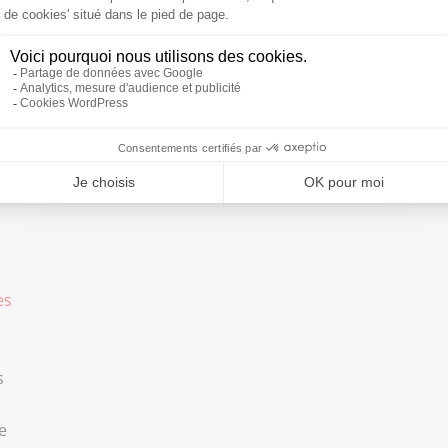
ers-pâtissiers doivent continuer à diversifier leur offre,
n des coûts et investir dans la formation de leur personnel.
que positive, malgré
les défis économiques
persistants
tion (ratios d'analyse établis à partir des résultats
te à lire ici
es
s
e