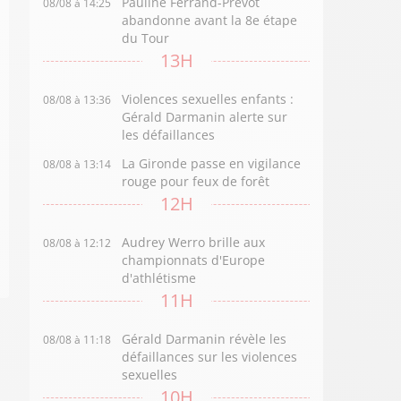
Pauline Ferrand-Prévot
08/08 à 14:25
abandonne avant la 8e étape
du Tour
13H
Violences sexuelles enfants :
08/08 à 13:36
Gérald Darmanin alerte sur
les défaillances
La Gironde passe en vigilance
08/08 à 13:14
rouge pour feux de forêt
12H
Audrey Werro brille aux
08/08 à 12:12
championnats d'Europe
d'athlétisme
11H
Gérald Darmanin révèle les
08/08 à 11:18
défaillances sur les violences
sexuelles
10H