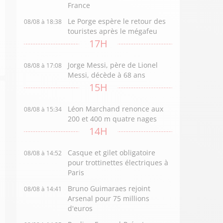
France
Le Porge espère le retour des
08/08 à 18:38
touristes après le mégafeu
17H
Jorge Messi, père de Lionel
08/08 à 17:08
Messi, décède à 68 ans
15H
Léon Marchand renonce aux
08/08 à 15:34
200 et 400 m quatre nages
14H
Casque et gilet obligatoire
08/08 à 14:52
pour trottinettes électriques à
Paris
Bruno Guimaraes rejoint
08/08 à 14:41
Arsenal pour 75 millions
d'euros