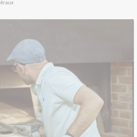
béraux