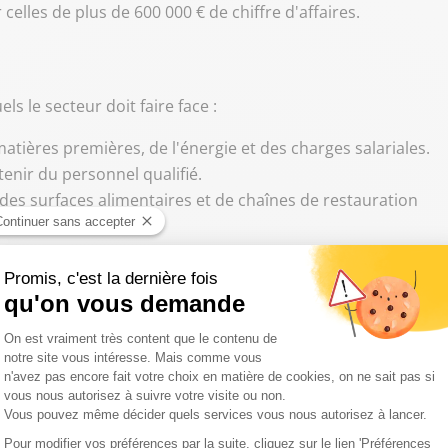
 celles de plus de 600 000 € de chiffre d'affaires.
s le secteur doit faire face :
tières premières, de l'énergie et des charges salariales.
retenir du personnel qualifié.
des surfaces alimentaires et de chaînes de restauration
efforts en matière de
qualité
,
fidélisation
et
expérience
de leur savoir-faire.
 une belle capacité d’adaptation et une dynamique de
e française ne se contente pas de résister : elle innove, se
s le quotidien des Français.