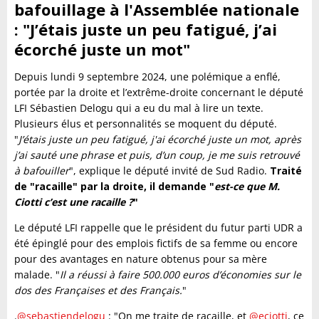
bafouillage à l'Assemblée nationale
: "J’étais juste un peu fatigué, j’ai
écorché juste un mot"
Depuis lundi 9 septembre 2024, une polémique a enflé,
portée par la droite et l’extrême-droite concernant le député
LFI Sébastien Delogu qui a eu du mal à lire un texte.
Plusieurs élus et personnalités se moquent du député.
"
J’étais juste un peu fatigué, j'ai écorché juste un mot, après
j’ai sauté une phrase et puis, d’un coup, je me suis retrouvé
à bafouiller
", explique le député invité de Sud Radio.
Traité
de "racaille" par la droite, il demande "
est-ce que M.
Ciotti c’est une racaille ?
"
Le député LFI rappelle que le président du futur parti UDR a
été épinglé pour des emplois fictifs de sa femme ou encore
pour des avantages en nature obtenus pour sa mère
malade. "
Il a réussi à faire 500.000 euros d’économies sur le
dos des Françaises et des Français.
"
.
@sebastiendelogu
: "On me traite de racaille, et
@eciotti
, ce