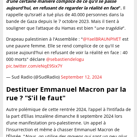
d’une certaine manière complice de ce qu’il se passe
aujourd’hui, en refusant de regarder la réalité en face
".
Il
rappelle qu’Israël a tué plus de 40.000 personnes dans la
bande de Gaza depuis le 7 octobre 2023. Mais il tient à
souligner que l’attaque du Hamas est bien "
une tragédie
".
Drapeau palestinien à l'Assemblée : "
@YaelBRAUNPIVET
est
une pauvre femme. Elle se rend complice de ce qu'il se
passe aujourd'hui en refusant de voir la réalité en face : 40
000 morts" déclare
@sebastiendelogu
pic.twitter.com/eNqE95ix7Y
— Sud Radio (@SudRadio)
September 12, 2024
Destituer Emmanuel Macron par la
rue ? "S'il le faut"
Autre polémique de cette rentrée 2024, l’appel à l’Intifada de
la part d’Elias Imzalène dimanche 8 septembre 2024 lors
d’une manifestation pro-palestienne. Un appel à
l’insurrection et même à chasser Emmanuel Macron de
l’Élysée. "
Nous, on utilise des moyens qui sont un peu plus