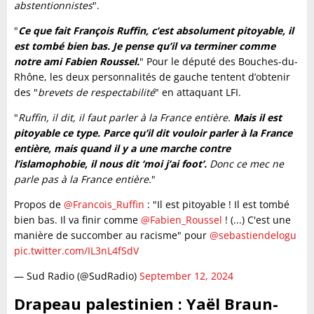
abstentionnistes
".
"
Ce que fait François Ruffin, c’est absolument pitoyable, il
est tombé bien bas. Je pense qu’il va terminer comme
notre ami Fabien Roussel.
" Pour le député des Bouches-du-
Rhône, les deux personnalités de gauche tentent d’obtenir
des "
brevets de respectabilité
" en attaquant LFI.
"
Ruffin, il dit, il faut parler à la France entière.
Mais il est
pitoyable ce type. Parce qu’il dit vouloir parler à la France
entière, mais quand il y a une marche contre
l’islamophobie, il nous dit ‘moi j’ai foot’.
Donc ce mec ne
parle pas à la France entière.
"
Propos de
@Francois_Ruffin
: "Il est pitoyable ! Il est tombé
bien bas. Il va finir comme
@Fabien_Roussel
! (...) C'est une
manière de succomber au racisme" pour
@sebastiendelogu
pic.twitter.com/IL3nL4fSdV
— Sud Radio (@SudRadio)
September 12, 2024
Drapeau palestinien : Yaël Braun-