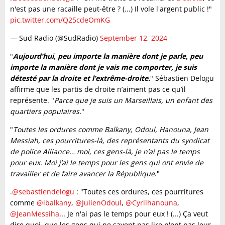
n'est pas une racaille peut-être ? (...) Il vole l'argent public !"
pic.twitter.com/Q25cdeOmKG
— Sud Radio (@SudRadio)
September 12, 2024
"
Aujourd’hui, peu importe la manière dont je parle, peu
importe la manière dont je vais me comporter, je suis
détesté par la droite et l’extrême-droite.
" Sébastien Delogu
affirme que les partis de droite n’aiment pas ce qu’il
représente. "
Parce que je suis un Marseillais, un enfant des
quartiers populaires.
"
"
Toutes les ordures comme Balkany, Odoul, Hanouna, Jean
Messiah, ces pourritures-là, des représentants du syndicat
de police Alliance… moi, ces gens-là, je n’ai pas le temps
pour eux. Moi j’ai le temps pour les gens qui ont envie de
travailler et de faire avancer la République
."
.
@sebastiendelogu
: "Toutes ces ordures, ces pourritures
comme
@ibalkany
,
@JulienOdoul
,
@Cyrilhanouna
,
@JeanMessiha
... Je n'ai pas le temps pour eux ! (...) Ça veut
dire quoi, que les gens qui ne savent pas lire n'ont pas leur