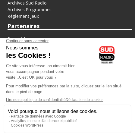
Archives Sud Radio
Archives Programmes
Règlement jeux
Partenaires
fiducial.fr
lyoncapitale.fr
olympique-et-lyonnais.com
L'application Iphone / Android
Téléchargez l'application
Les cookies
Gestion des cookies
Crédit photos : ©Sud Radio / Pierre Olivier