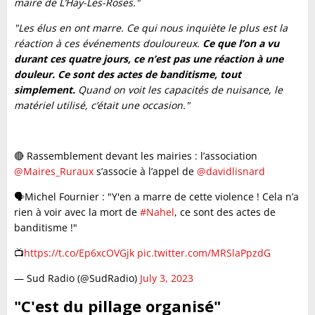
maire de L’Haÿ-Les-Roses."
"Les élus en ont marre. Ce qui nous inquiète le plus est la
réaction à ces événements douloureux.
Ce que l’on a vu
durant ces quatre jours, ce n’est pas une réaction à une
douleur. Ce sont des actes de banditisme, tout
simplement.
Quand on voit les capacités de nuisance, le
matériel utilisé, c’était une occasion."
🔴 Rassemblement devant les mairies : l’association
@Maires_Ruraux
s’associe à l’appel de
@davidlisnard
🗣️Michel Fournier : "Y'en a marre de cette violence ! Cela n’a
rien à voir avec la mort de
#Nahel
, ce sont des actes de
banditisme !"
📺
https://t.co/Ep6xcOVGjk
pic.twitter.com/MRSlaPpzdG
— Sud Radio (@SudRadio)
July 3, 2023
"C'est du pillage organisé"