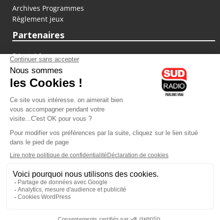
Archives Programmes
Règlement jeux
Partenaires
fiducial.fr
lyoncapitale.fr
olympique-et-lyonnais.com
L'application Iphone / Android
Téléchargez l'application
Les cookies
Gestion des cookies
Crédit photos : ©Sud Radio / Pierre Olivier