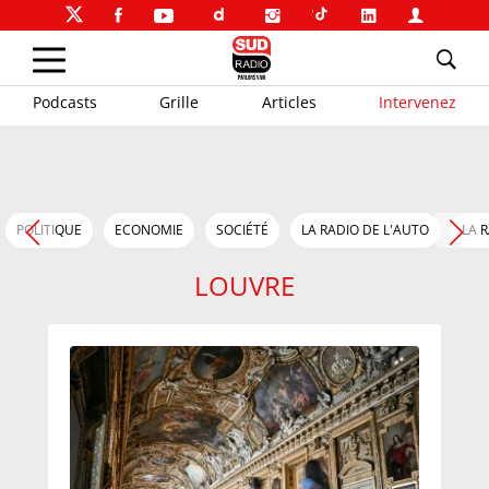
Podcasts
Grille
Articles
Intervenez
POLITIQUE
ECONOMIE
SOCIÉTÉ
LA RADIO DE L'AUTO
LA 
LOUVRE