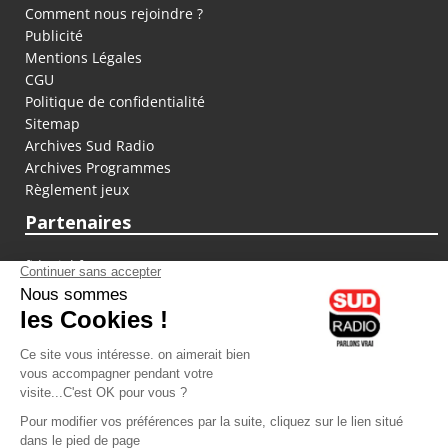
Comment nous rejoindre ?
Publicité
Mentions Légales
CGU
Politique de confidentialité
Sitemap
Archives Sud Radio
Archives Programmes
Règlement jeux
Partenaires
fiducial.fr
lyoncapitale.fr
olympique-et-lyonnais.com
L'application Iphone / Android
Téléchargez l'application