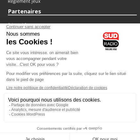
Règlement jeux
Partenaires
fiducial.fr
lyoncapitale.fr
olympique-et-lyonnais.com
L'application Iphone / Android
Téléchargez l'application
Les cookies
Gestion des cookies
Crédit photos : ©Sud Radio / Pierre Olivier
07H00
-
10H00
10H00 - 13H00
Jacques Cardoze
Noémie Halioua