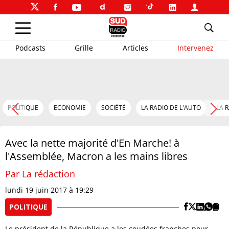
Podcasts
Grille
Articles
Intervenez
POLITIQUE
ECONOMIE
SOCIÉTÉ
LA RADIO DE L'AUTO
LA 
Avec la nette majorité d'En Marche! à
l'Assemblée, Macron a les mains libres
Par La rédaction
lundi 19 juin 2017 à 19:29
POLITIQUE
Le président de la République a les coudées franches pour