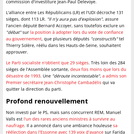
commission d'investiture Jean-Paul Delevoye.
L'alliance entre Les Républicains (LR) et l'UDI décroche 131
sièges, dont 113 LR.
"Il n'y aura pas d'explosion"
, assure
l'ancien député Bernard Accoyer, sans toutefois exclure un
"débat"
sur
la position à adopter lors du vote de confiance
au gouvernement
, que plusieurs députés
"constructifs"
tel
Thierry Solère, réélu dans les Hauts-de-Seine, souhaitent
approuver.
Le Parti socialiste n'obtient que 29 sièges
. Très loin des 284
sièges de l'Assemblée sortante,
deux fois moins que lors du
désastre de 1993
. Une
"déroute incontestable"
,
a admis son
Premier secrétaire Jean-Christophe Cambadélis
qui va
quitter la direction du parti.
Profond renouvellement
Non investi par le PS, mais sans concurrent REM, Manuel
Valls est
l'un des rares anciens ministres à survivre au
naufrage
. Il a annoncé dans une ambiance houleuse
sa
réélection dans l'Essonne avec 139 voix d'avance
sur Farida