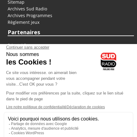
Sitemap
Archives Sud Radio
Archives Programmes
Règlement jeux
Partenaires
fiducial.fr
lyoncapitale.fr
olympique-et-lyonnais.com
L'application Iphone / Android
Téléchargez l'application
Les cookies
Gestion des cookies
Crédit photos : ©Sud Radio / Pierre Olivier