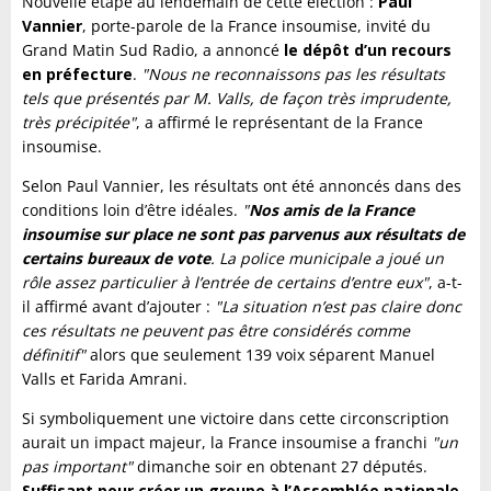
Nouvelle étape au lendemain de cette élection :
Paul
Vannier
, porte-parole de la France insoumise, invité du
Grand Matin Sud Radio, a annoncé
le dépôt d’un recours
en préfecture
.
"Nous ne reconnaissons pas les résultats
tels que présentés par M. Valls, de façon très imprudente,
très précipitée"
, a affirmé le représentant de la France
insoumise.
Selon Paul Vannier, les résultats ont été annoncés dans des
conditions loin d’être idéales.
"
Nos amis de la France
insoumise sur place ne sont pas parvenus aux résultats de
certains bureaux de vote
. La police municipale a joué un
rôle assez particulier à l’entrée de certains d’entre eux"
, a-t-
il affirmé avant d’ajouter :
"La situation n’est pas claire donc
ces résultats ne peuvent pas être considérés comme
définitif"
alors que seulement 139 voix séparent Manuel
Valls et Farida Amrani.
Si symboliquement une victoire dans cette circonscription
aurait un impact majeur, la France insoumise a franchi
"un
pas important"
dimanche soir en obtenant 27 députés.
Suffisant pour créer un groupe à l’Assemblée nationale