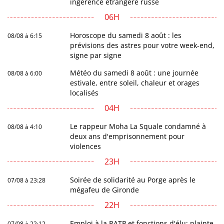
ingérence étrangère russe
06H
Horoscope du samedi 8 août : les
08/08 à 6:15
prévisions des astres pour votre week-end,
signe par signe
Météo du samedi 8 août : une journée
08/08 à 6:00
estivale, entre soleil, chaleur et orages
localisés
04H
Le rappeur Moha La Squale condamné à
08/08 à 4:10
deux ans d'emprisonnement pour
violences
23H
Soirée de solidarité au Porge après le
07/08 à 23:28
mégafeu de Gironde
22H
Emploi à la RATP et fonctions d'élu: plainte
07/08 à 22:12