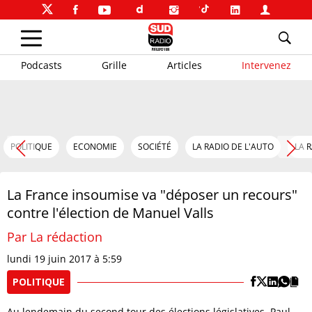
Podcasts
Grille
Articles
Intervenez
POLITIQUE
ECONOMIE
SOCIÉTÉ
LA RADIO DE L'AUTO
LA 
La France insoumise va "déposer un recours"
contre l'élection de Manuel Valls
Par La rédaction
lundi 19 juin 2017 à 5:59
POLITIQUE
Au lendemain du second tour des élections législatives, Paul