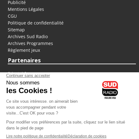
Publicité
Mentions Légales
CGU
Politique de confidentialité
Sitemap
Archives Sud Radio
Archives Programmes
Règlement jeux
Partenaires
fiducial.fr
lyoncapitale.fr
olympique-et-lyonnais.com
L'application Iphone / Android
Téléchargez l'application
Les cookies