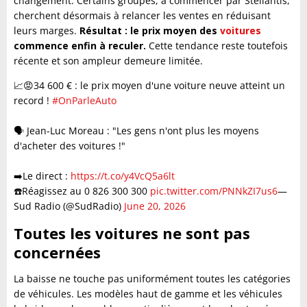
changement. Certains groupes, à commencer par Stellantis,
cherchent désormais à relancer les ventes en réduisant
leurs marges.
Résultat : le prix moyen des
voitures
commence enfin à reculer.
Cette tendance reste toutefois
récente et son ampleur demeure limitée.
📈😡34 600 € : le prix moyen d'une voiture neuve atteint un
record !
#OnParleAuto
🗣️ Jean-Luc Moreau : "Les gens n'ont plus les moyens
d'acheter des voitures !"
➡️Le direct :
https://t.co/y4VcQ5a6lt
☎️Réagissez au 0 826 300 300
pic.twitter.com/PNNkZI7us6
—
Sud Radio (@SudRadio)
June 20, 2026
Toutes les voitures ne sont pas
concernées
La baisse ne touche pas uniformément toutes les catégories
de véhicules. Les modèles haut de gamme et les véhicules