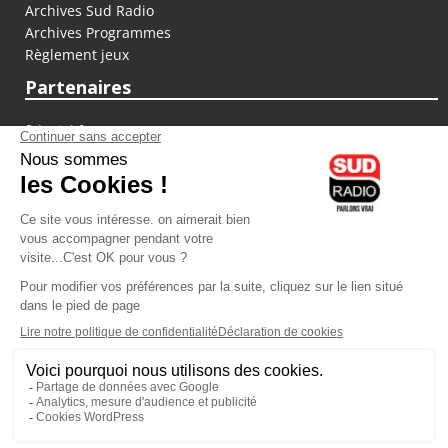
Archives Sud Radio
Archives Programmes
Règlement jeux
Partenaires
fiducial.fr
lyoncapitale.fr
olympique-et-lyonnais.com
L'application Iphone / Android
Téléchargez l'application
Les cookies
Gestion des cookies
Crédit photos : ©Sud Radio / Pierre Olivier