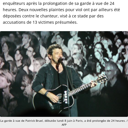
enquêteurs après la prolongation de sa garde à vue de 24
heures. Deux nouvelles plaintes pour viol ont par ailleurs été
déposées contre le chanteur, visé à ce stade par des
accusations de 13 victimes présumées.
La garde à vue de Patrick Bruel, débutée lundi 8 juin à Paris, a été prolongée de 24 heures. /
AFP