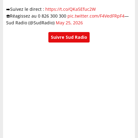
➡️Suivez le direct :
https://t.co/QKa5Efuc2W
☎️Réagissez au 0 826 300 300
pic.twitter.com/F4VedFRpF4
—
Sud Radio (@SudRadio)
May 25, 2026
Suivre Sud Radio