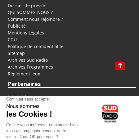
Dossier de presse
QUI SOMMES-NOUS ?
Comment nous rejoindre ?
Publicité
Mentions Légales
CGU
Politique de confidentialité
Sitemap
Archives Sud Radio
Archives Programmes
Règlement jeux
Partenaires
fiducial.fr
lyoncapitale.fr
olympique-et-lyonnais.com
L'application Iphone / Android