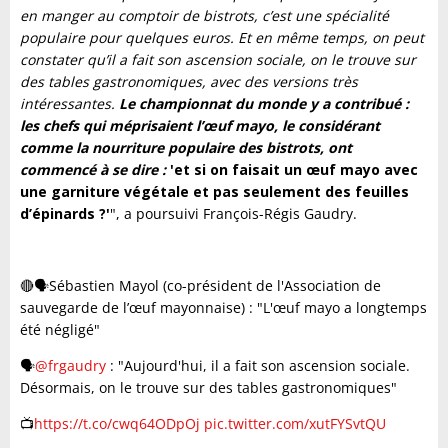
en manger au comptoir de bistrots, c’est une spécialité
populaire pour quelques euros. Et en même temps, on peut
constater qu’il a fait son ascension sociale, on le trouve sur
des tables gastronomiques, avec des versions très
intéressantes.
Le championnat du monde y a contribué :
les chefs qui méprisaient l’œuf mayo, le considérant
comme la nourriture populaire des bistrots, ont
commencé à se dire :
'et si on faisait un œuf mayo avec
une garniture végétale et pas seulement des feuilles
d’épinards ?'
", a poursuivi François-Régis Gaudry.
🔴🗣️Sébastien Mayol (co-président de l'Association de
sauvegarde de l’œuf mayonnaise) : "L'œuf mayo a longtemps
été négligé"
🗣️
@frgaudry
: "Aujourd'hui, il a fait son ascension sociale.
Désormais, on le trouve sur des tables gastronomiques"
📺
https://t.co/cwq64ODpOj
pic.twitter.com/xutFYSvtQU