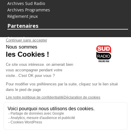
Archives Sud Radio
Archives Programmes
Règlement jeux
Partenaires
fiducial.fr
lyoncapitale.fr
olympique-et-lyonnais.com
L'application Iphone / Android
Téléchargez l'application
Les cookies
Gestion des cookies
Crédit photos : ©Sud Radio / Pierre Olivier