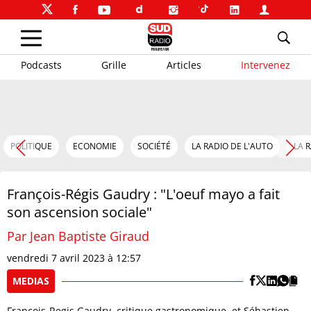
Podcasts
Grille
Articles
Intervenez
POLITIQUE
ECONOMIE
SOCIÉTÉ
LA RADIO DE L'AUTO
LA 
François-Régis Gaudry : "L'oeuf mayo a fait
son ascension sociale"
Par Jean Baptiste Giraud
vendredi 7 avril 2023 à 12:57
MEDIAS
François-Regis Gaudry, critique gastronomique, et Sébastien