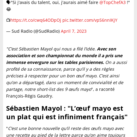
🗣️"Si j'avais du talent, oui, j'aurais aimé faire
@TopChefA3
!"
😂
📺
https://t.co/cwq64ODpOj
pic.twitter.com/vpS6nnIKjY
— Sud Radio (@SudRadio)
April 7, 2023
"C’est Sébastien Mayol qui nous a filé l’idée.
Avec son
association et son championnat du monde il a pris une
immense envergure sur les tables parisiennes.
On a aussi
profité de sa connaissance, parce qu’il y a des règles
précises à respecter pour un bon œuf mayo. C’est ainsi
qu’on a départagé, dans un moment de convivialité et de
partage, notre short-list des 9 œufs mayo
", a raconté
François-Régis Gaudry.
Sébastien Mayol : "L’œuf mayo est
un plat qui est infiniment français"
"
C’est une bonne nouvelle qu’il reste des œufs mayo avec
une recette au pied de la lettre parce qu’on aime toujours