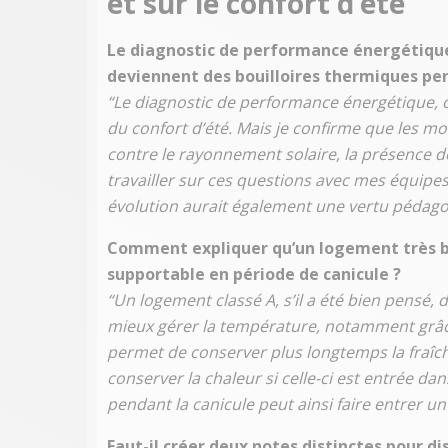
et sur le confort d’été
"
Le diagnostic de performance énergétiqu
deviennent des bouilloires thermiques pen
“Le diagnostic de performance énergétique, 
du confort d’été. Mais je confirme que les m
contre le rayonnement solaire, la présence de 
travailler sur ces questions avec mes équip
évolution aurait également une vertu pédago
Comment expliquer qu’un logement très bi
supportable en période de canicule ?
“Un logement classé A, s’il a été bien pensé
mieux gérer la température, notamment grâce
permet de conserver plus longtemps la fraîche
conserver la chaleur si celle-ci est entrée d
pendant la canicule peut ainsi faire entrer un
Faut-il créer deux notes distinctes pour 