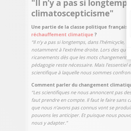
"Il n’y a pas si longtemp
climatoscepticisme
"
Une partie de la classe politique française 
réchauffement climatique
?
“Il n’y a pas si longtemps, dans l’hémicycle, 
notamment à l’extrême droite. Lors des que
ricanements dès que les mots changement cli
pédagogie reste nécessaire. Mais l’essentiel 
scientifique à laquelle nous sommes confront
Comment parler du changement climatiqu
“Les scientifiques ne nous annoncent pas des 
faut prendre en compte. Il faut le faire sa
que nous n’avons pas connus vont se produir
pouvons les anticiper. Et puisque nous pouv
nous y adapter.”