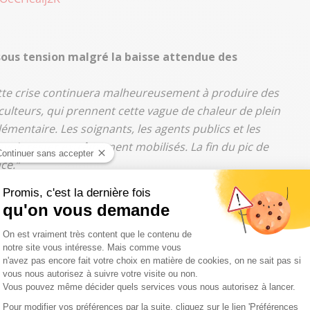
r sous tension malgré la baisse attendue des
tte crise continuera malheureusement à produire des
lteurs, qui prennent cette vague de chaleur de plein
lémentaire. Les soignants, les agents publics et les
voir rester extrêmement mobilisés. La fin du pic de
nce.”
ne urgence pour les personnes sans domicile ?
rter que l’hiver pour les personnes qui vivent dans la rue.
outes les structures, les associations et les bénévoles se
ela montre que nous sommes capables de gérer l’urgence
 de réaction doit désormais s’accompagner d’une