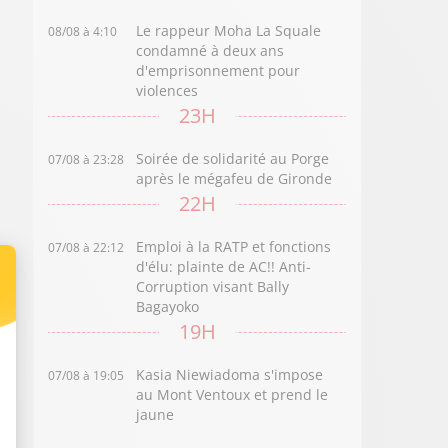
Le rappeur Moha La Squale
08/08 à 4:10
condamné à deux ans
d'emprisonnement pour
violences
23H
Soirée de solidarité au Porge
07/08 à 23:28
après le mégafeu de Gironde
22H
Emploi à la RATP et fonctions
07/08 à 22:12
d'élu: plainte de AC!! Anti-
Corruption visant Bally
Bagayoko
19H
Kasia Niewiadoma s'impose
07/08 à 19:05
au Mont Ventoux et prend le
jaune