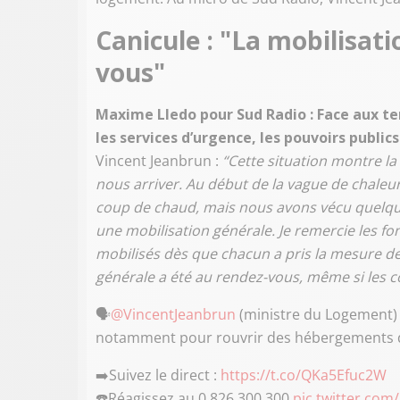
Canicule : "La mobilisati
vous
"
Maxime Lledo pour Sud Radio : Face aux te
les services d’urgence, les pouvoirs public
Vincent Jeanbrun :
“Cette situation montre la
nous arriver. Au début de la vague de chaleur,
coup de chaud, mais nous avons vécu quelque
une mobilisation générale. Je remercie les fon
mobilisés dès que chacun a pris la mesure de 
générale a été au rendez-vous, même si les co
🗣️
@VincentJeanbrun
(ministre du Logement) :
notamment pour rouvrir des hébergements 
➡️Suivez le direct :
https://t.co/QKa5Efuc2W
☎️Réagissez au 0 826 300 300
pic.twitter.com