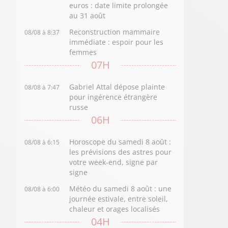
euros : date limite prolongée
au 31 août
Reconstruction mammaire
08/08 à 8:37
immédiate : espoir pour les
femmes
07H
Gabriel Attal dépose plainte
08/08 à 7:47
pour ingérence étrangère
russe
06H
Horoscope du samedi 8 août :
08/08 à 6:15
les prévisions des astres pour
votre week-end, signe par
signe
Météo du samedi 8 août : une
08/08 à 6:00
journée estivale, entre soleil,
chaleur et orages localisés
04H