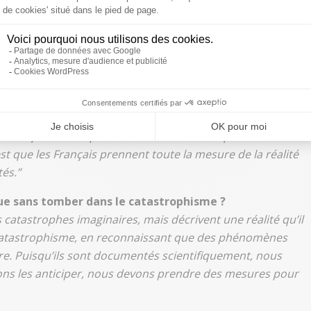
s, l’extrême droite affichait son
n’a-t-elle toujours pas pris conscience de la réalité du
certains affichaient ouvertement leur climatoscepticisme,
stions au gouvernement, on entendait encore des
matique étaient prononcés. Cela montre qu’un travail de
est que les Français prennent toute la mesure de la réalité
és.”
e sans tomber dans le catastrophisme ?
catastrophes imaginaires, mais décrivent une réalité qu’il
ns catastrophisme, en reconnaissant que des phénomènes
e. Puisqu’ils sont documentés scientifiquement, nous
ons les anticiper, nous devons prendre des mesures pour