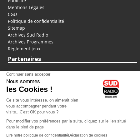
Publicité
Mentions Légales
CGU
Politique de confidentialité
Sitemap
Archives Sud Radio
Archives Programmes
Règlement jeux
Partenaires
fiducial.fr
lyoncapitale.fr
olympique-et-lyonnais.com
L'application Iphone / Android
Téléchargez l'application
Les cookies