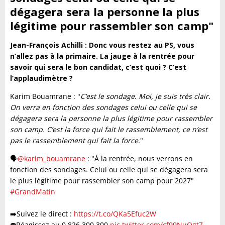
dégagera sera la personne la plus
légitime pour rassembler son camp"
Jean-François Achilli : Donc vous restez au PS, vous
n’allez pas à la primaire. La jauge à la rentrée pour
savoir qui sera le bon candidat, c’est quoi ? C’est
l’applaudimètre ?
Karim Bouamrane : "
C’est le sondage. Moi, je suis très clair.
On verra en fonction des sondages celui ou celle qui se
dégagera sera la personne la plus légitime pour rassembler
son camp. C’est la force qui fait le rassemblement, ce n’est
pas le rassemblement qui fait la force.
"
🗣️
@karim_bouamrane
: "À la rentrée, nous verrons en
fonction des sondages. Celui ou celle qui se dégagera sera
le plus légitime pour rassembler son camp pour 2027"
#GrandMatin
➡️Suivez le direct :
https://t.co/QKa5Efuc2W
☎️Réagissez au 0 826 300 300
pic.twitter.com/cf99NuQgtZ