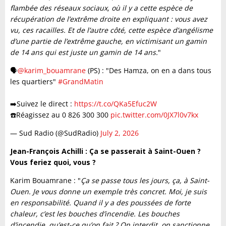
flambée des réseaux sociaux, où il y a cette espèce de
récupération de l’extrême droite en expliquant : vous avez
vu, ces racailles. Et de l’autre côté, cette espèce d’angélisme
d’une partie de l’extrême gauche, en victimisant un gamin
de 14 ans qui est juste un gamin de 14 ans.
"
🗣️
@karim_bouamrane
(PS) : "Des Hamza, on en a dans tous
les quartiers"
#GrandMatin
➡️Suivez le direct :
https://t.co/QKa5Efuc2W
☎️Réagissez au 0 826 300 300
pic.twitter.com/0JX7l0v7kx
— Sud Radio (@SudRadio)
July 2, 2026
Jean-François Achilli : Ça se passerait à Saint-Ouen ?
Vous feriez quoi, vous ?
Karim Bouamrane : "
Ça se passe tous les jours, ça, à Saint-
Ouen. Je vous donne un exemple très concret. Moi, je suis
en responsabilité. Quand il y a des poussées de forte
chaleur, c’est les bouches d’incendie. Les bouches
d’incendie, qu’est-ce qu’on fait ? On interdit, on sanctionne