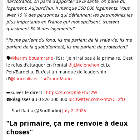
narcotrafics, on parle d’apporter de la santé, on parle du
logement. Aujourd’hui, il manque 500 000 logements. Vous
avez 10 % des personnes qui détiennent les patrimoines les
plus importants en France qui monopolisent, trustent
quasiment 50 % des logements.
"
"
Ils me parlent du fond, ils me parlent de la vraie vie, ils me
parlent de la quotidienneté, ils me parlent de protection.
"
🗣️
@karim_bouamrane
(PS) : "Je n'irai pas à la primaire. C'est
le refus d'attaquer en frontal
@JLMelenchon
et Le
Pen/Bardella. Et c'est un manque de leadership
d'
@faureolivier
!"
#GrandMatin
➡️Suivez le direct :
https://t.co/QKa5Efuc2W
☎️Réagissez au 0 826 300 300
pic.twitter.com/FhtxYCE2fD
— Sud Radio (@SudRadio)
July 2, 2026
"La primaire, ça me renvoie à deux
choses"