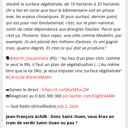
doublé la surface végétalisée, de 16 hectares à 32 hectares.
On a fait en sorte que tout le bâtimentaire soit en phase
avec les enjeux climatiques. Et puis surtout, dernier point,
qui est pour moi fondamental, c’est, sur le plan national,
sortir de cette dépendance aux énergies fossiles. Parce que
c’est ça, l’histoire. Vous voyez, une ville comme Medellín, par
exemple, ils ont planté des millions d’arbres, ils ont gagné
trois, quatre degrés. Et c’est ce qui doit se produire.
"
🗣️
@karim_bouamrane
(PS) : "Au lieu d'un plan clim, comme
le veut le RN, il faut un plan de végétalisation (...) Au même
titre que la loi SRU, je veux imposer une surface végétalisée"
#Canicule
#GrandMatin
➡️Suivez le direct :
https://t.co/QKa5Efuc2W
☎️Réagissez au 0 826 300 300
pic.twitter.com/SXgfjnk6MK
— Sud Radio (@SudRadio)
July 2, 2026
Jean-François Achilli : Donc Saint-Ouen, vous êtes en
train de verdir Saint-Ouen ou pas ?