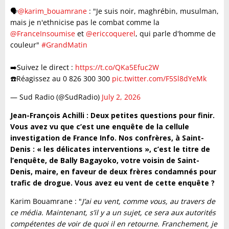
🗣️
@karim_bouamrane
: "Je suis noir, maghrébin, musulman,
mais je n'ethnicise pas le combat comme la
@FranceInsoumise
et
@ericcoquerel
, qui parle d'homme de
couleur"
#GrandMatin
➡️Suivez le direct :
https://t.co/QKa5Efuc2W
☎️Réagissez au 0 826 300 300
pic.twitter.com/F5Sl8dYeMk
— Sud Radio (@SudRadio)
July 2, 2026
Jean-François Achilli : Deux petites questions pour finir.
Vous avez vu que c’est une enquête de la cellule
investigation de France Info. Nos confrères, à Saint-
Denis : « les délicates interventions », c’est le titre de
l’enquête, de Bally Bagayoko, votre voisin de Saint-
Denis, maire, en faveur de deux frères condamnés pour
trafic de drogue. Vous avez eu vent de cette enquête ?
Karim Bouamrane : "
J’ai eu vent, comme vous, au travers de
ce média. Maintenant, s’il y a un sujet, ce sera aux autorités
compétentes de voir de quoi il en retourne. Franchement, je