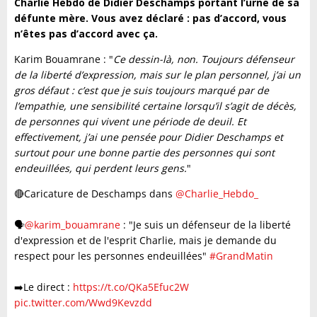
Charlie Hebdo de Didier Deschamps portant l’urne de sa
défunte mère. Vous avez déclaré : pas d’accord, vous
n’êtes pas d’accord avec ça.
Karim Bouamrane : "
Ce dessin-là, non. Toujours défenseur
de la liberté d’expression, mais sur le plan personnel, j’ai un
gros défaut : c’est que je suis toujours marqué par de
l’empathie, une sensibilité certaine lorsqu’il s’agit de décès,
de personnes qui vivent une période de deuil. Et
effectivement, j’ai une pensée pour Didier Deschamps et
surtout pour une bonne partie des personnes qui sont
endeuillées, qui perdent leurs gens.
"
🔴Caricature de Deschamps dans
@Charlie_Hebdo_
🗣️
@karim_bouamrane
: "Je suis un défenseur de la liberté
d'expression et de l'esprit Charlie, mais je demande du
respect pour les personnes endeuillées"
#GrandMatin
➡️Le direct :
https://t.co/QKa5Efuc2W
pic.twitter.com/Wwd9Kevzdd