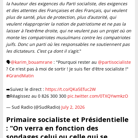
la hauteur des exigences du Parti socialiste, des exigences
et des attentes des Françaises et des Français, qui veulent
plus de santé, plus de protection, plus d’autorité, qui
veulent réapproprier la notion de patriotisme et ne pas la
laisser à l’extrême droite, qui ne veulent pas un projet où on
monte les compatriotes musulmans contre les compatriotes
juifs. Donc un parti où les responsables ne soutiennent pas
les dictateurs. C’est ça dont il s’agit.
"
🗣️
@karim_bouamrane
: "Pourquoi rester au
@partisocialiste
? Ce n'est pas à moi de sortir ! Je suis fier d'être socialiste !"
#GrandMatin
➡️Suivez le direct :
https://t.co/QKa5Efuc2W
☎️Réagissez au 0 826 300 300
pic.twitter.com/0TXQYwmkzO
— Sud Radio (@SudRadio)
July 2, 2026
Primaire socialiste et Présidentielle
: "On verra en fonction des
sondages celui ou celle qui se