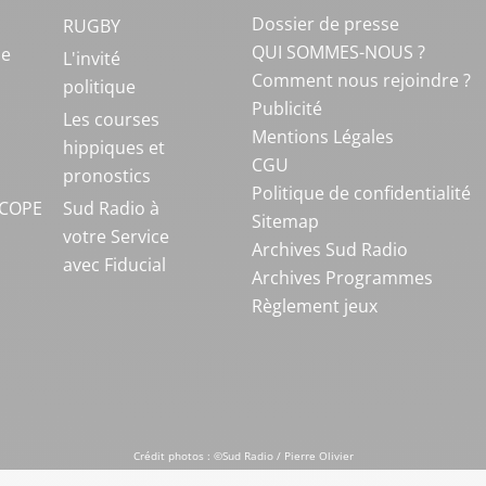
Dossier de presse
RUGBY
QUI SOMMES-NOUS ?
ue
L'invité
Comment nous rejoindre ?
politique
Publicité
S
Les courses
Mentions Légales
hippiques et
CGU
pronostics
Politique de confidentialité
COPE
Sud Radio à
Sitemap
votre Service
Archives Sud Radio
avec Fiducial
Archives Programmes
Règlement jeux
Crédit photos : ©Sud Radio / Pierre Olivier