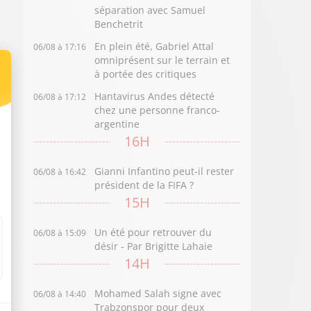
séparation avec Samuel
Benchetrit
En plein été, Gabriel Attal
06/08 à 17:16
omniprésent sur le terrain et
à portée des critiques
Hantavirus Andes détecté
06/08 à 17:12
chez une personne franco-
argentine
16H
Gianni Infantino peut-il rester
06/08 à 16:42
président de la FIFA ?
15H
Un été pour retrouver du
06/08 à 15:09
désir - Par Brigitte Lahaie
14H
Mohamed Salah signe avec
06/08 à 14:40
Trabzonspor pour deux