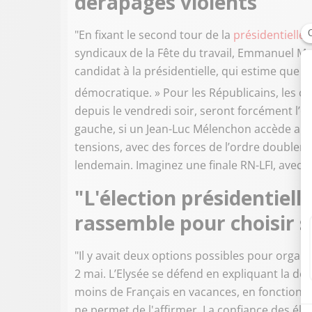
dérapages violents"
"En fixant le second tour de la
présidentielle
a
syndicaux de la Fête du travail, Emmanuel Ma
candidat à la présidentielle, qui estime que «
démocratique. » Pour les Républicains, les c
depuis le vendredi soir, seront forcément l’
gauche, si un Jean-Luc Mélenchon accède au 
tensions, avec des forces de l’ordre doublemen
lendemain. Imaginez une finale RN-LFI, avec 
"L'élection présidentiel
rassemble pour choisir s
"Il y avait deux options possibles pour organis
2 mai. L’Elysée se défend en expliquant la deu
moins de Français en vacances, en fonction d
ne permet de l'affirmer. La confiance des élec