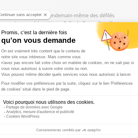
u 2 mai 2027, soit le lendemain-même des défilés
cron s’expose à la critique. Celle de Bruno
Retailleau
,
 ce choix n'est pas neutre et pas normal sur le plan
er
ortèges du 1
Mai, alors que la campagne sera en pause
occasion de prises de position, notamment en faveur de la
second tour. Certains évoquent même la possibilité de
t mobilisées, et pour les défilés, et pour le vote du
un risque de dérapages violents. Ce serait une première"
le est le moment où la Nation se
on destin"
er le scrutin : les dimanches 11 & 25 avril ou les 18 avril &
xième formule, celle qui a été retenue, a l’avantage d’avoir
es zones. Faut-il y voir une manœuvre du pouvoir ? Rien
teurs repose aussi sur la conviction que les règles du jeu