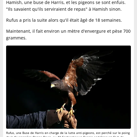
Hamish, une buse de Harris, et les pigeons se sont enfuis.
"Ils savaient qu'ils serviraient de repas" à Hamish sinon.
Rufus a pris la suite alors qu'il était âgé de 18 semaines.
Maintenant, il fait environ un mètre d'envergure et pèse 700
grammes.
Rufus, une Buse de Harris en charge de la lutte anti-pigeons, est perché sur le poing
de la fauconnière Donna Davis, au All England Lawn Tennis and Croquet Club de