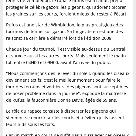
tennis de Wimbledon, le rapace Rufus est à l'affut, prêt à
protéger le célèbre gazon: les pigeons, qui adorent picorer
les graines sur les courts, feraient mieux de rester à l'écart.
Rufus est une star de Wimbledon, le plus prestigieux des
tournois de tennis sur gazon. Sa longévité en est une des
raisons: sa carrière a démarré lors de l'édition 2008.
Chaque jour du tournoi, il est visible au-dessus du Central
et survole aussi les autres courts. Mais seulement le matin
tôt, entre 04H00 et 09H00, avant l'arrivée du public.
"Nous commençons dès le lever du soleil, quand les oiseaux
deviennent actifs: c'est le meilleur moment pour faire le
tour des terrains et vérifier si des pigeons sont susceptibles
de poser problème dans la journée", explique la maîtresse
de Rufus, la fauconnière Donna Davis, âgée de 59 ans.
Le rôle du rapace consiste à disperser les pigeons qui
viennent se nourrir sur les courts et à éviter qu'ils fassent
leurs nids sous les toits.
Car un match en cours ne suffit pas à dissuader ces oiseaux