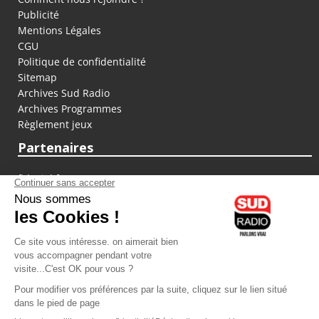
Publicité
Mentions Légales
CGU
Politique de confidentialité
Sitemap
Archives Sud Radio
Archives Programmes
Règlement jeux
Partenaires
fiducial.fr
lyoncapitale.fr
olympique-et-lyonnais.com
L'application Iphone / Android
Téléchargez l'application
Les cookies