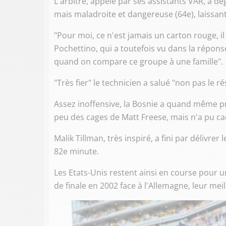
L'arbitre, appelé par ses assistants VAR, a dé
mais maladroite et dangereuse (64e), laissant
"Pour moi, ce n'est jamais un carton rouge, il
Pochettino, qui a toutefois vu dans la répons
quand on compare ce groupe à une famille".
"Très fier" le technicien a salué "non pas le r
Assez inoffensive, la Bosnie a quand même p
peu des cages de Matt Freese, mais n'a pu ca
Malik Tillman, très inspiré, a fini par délivrer
82e minute.
Les Etats-Unis restent ainsi en course pour u
de finale en 2002 face à l'Allemagne, leur mei