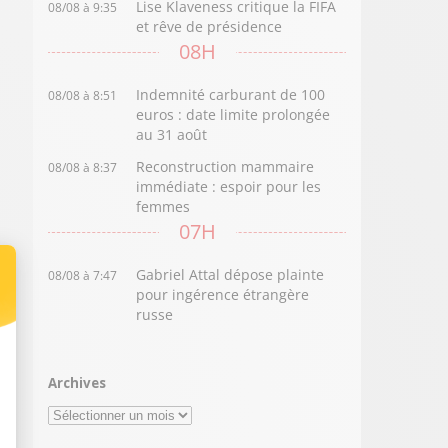
Lise Klaveness critique la FIFA
08/08 à 9:35
et rêve de présidence
08H
Indemnité carburant de 100
08/08 à 8:51
euros : date limite prolongée
au 31 août
Reconstruction mammaire
08/08 à 8:37
immédiate : espoir pour les
femmes
07H
Gabriel Attal dépose plainte
08/08 à 7:47
pour ingérence étrangère
russe
Archives
Archives