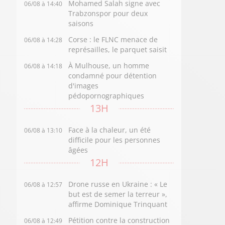
Mohamed Salah signe avec
06/08 à 14:40
Trabzonspor pour deux
saisons
Corse : le FLNC menace de
06/08 à 14:28
représailles, le parquet saisit
À Mulhouse, un homme
06/08 à 14:18
condamné pour détention
d'images
pédopornographiques
13H
Face à la chaleur, un été
06/08 à 13:10
difficile pour les personnes
âgées
12H
Drone russe en Ukraine : « Le
06/08 à 12:57
but est de semer la terreur »,
affirme Dominique Trinquant
Pétition contre la construction
06/08 à 12:49