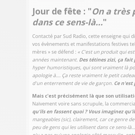
Jour de fête : "
On a très 
dans ce sens-là...
"
Contacté par Sud Radio, cette enseigne qui di
vos évènements et manifestations festives te
mères » se défend :
« C'est un produit qui e
années maintenant.
Des tétines zizi, ça fai
hyper humoristiques, qui sont vraiment là pou
apologie à.... Ça reste vraiment le petit cade
d'un enterrement de vie de garçon.
Ce n'est
Mais c'est précisément là que son utilisat
Naïvement voire sans scrupule, la commercial
qu'ils en fassent quoi ? Vous imaginez qu'i
mangeables (sic), clairement, car ce genre de
peu de gens qui les utilisent dans ce sens-là... 
n'y a pas qu'une apologie côté masculin, entre