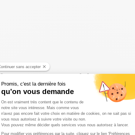
ants) : "C'est scandaleux,
i !"
uisqu'on a découvert que Gifi mettait en vente des tétines
aille d'un enfant,
s'insurge Arnaud Gallais, qui sera
ce
 de 11h à midi, dans une émission choc animée par Jean-
 est-elle complaisante avec les pédocriminel ? »
.