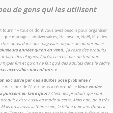
peu de gens qui les utilisent
t fournir « tout ce dont vous avez besoin pour organiser
ls que mariages, anniversaires, Halloween, Noël, fête des
st chez nous, dans nos magasins, depuis de nombreuses
t plusieurs années qu'on en vend.
Ça reste des produits
r faire des blagues. Après, ce n'est pas du tout une
au hyper fun et qu'on ne fait qu'à des adultes dans le cadre
 pas accessible aux enfants.
»
ion exclusive par des adultes pose problème ?
e de « Jour de Fête » nous a rétorqué :
«
Vous voulez
ls puissent en faire quoi ?
C'est des produits qui sont
 produit existe aussi en mode sucette. Mais bon, on a très
Mais on a aussi la tétine sein, la tétine poitrine. Donc, il
 guillemets. On est neutre sur le sujet c'est-à-dire que le