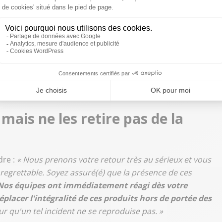
! C'est innommable. Alors sous prétexte soi-disant de
asins. C'est important d'ailleurs : nous on y a été, c'est
fonctionnent très bien
a priori, mais bien entendu c'est
t drôle, c'est vendu soi-disant sous forme d'humour, mais
étine avec un zizi d'enfant qui est à acheter ?
C'est
Donc ça,
ça fait l'objet pour nous d'un signalement,
on d'enfant à caractère pédopornographique est
humour. C'est complètement hors-la-loi.
»
 mais ne les retire pas de la
dre :
« Nous prenons votre retour très au sérieux et vous
regrettable. Soyez assuré(é) que la présence de ces
Nos équipes ont immédiatement réagi dès votre
éplacer l'intégralité de ces produits hors de portée des
r qu'un tel incident ne se reproduise pas. »