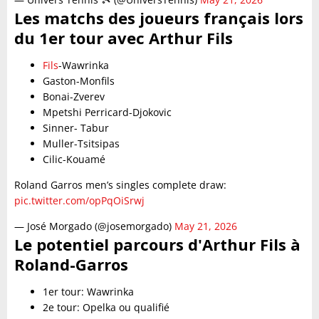
Les matchs des joueurs français lors
du 1er tour avec Arthur Fils
Fils
-Wawrinka
Gaston-Monfils
Bonai-Zverev
Mpetshi Perricard-Djokovic
Sinner- Tabur
Muller-Tsitsipas
Cilic-Kouamé
Roland Garros men’s singles complete draw:
pic.twitter.com/opPqOiSrwj
— José Morgado (@josemorgado)
May 21, 2026
Le potentiel parcours d'Arthur Fils à
Roland-Garros
1er tour: Wawrinka
2e tour: Opelka ou qualifié