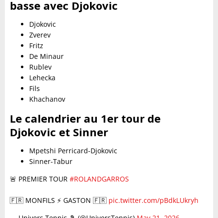
basse avec Djokovic
Djokovic
Zverev
Fritz
De Minaur
Rublev
Lehecka
Fils
Khachanov
Le calendrier au 1er tour de
Djokovic et Sinner
Mpetshi Perricard-Djokovic
Sinner-Tabur
🚨 PREMIER TOUR
#ROLANDGARROS
🇫🇷 MONFILS ⚡️ GASTON 🇫🇷
pic.twitter.com/pBdkLUkryh
— Univers Tennis 🎾 (@UniversTennis)
May 21, 2026