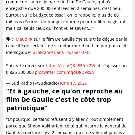
comme de l'autre. Je parle du film De Gaulle, qui n'a
enregistré que 200 000 entrées en 2 semaines, c'est peu.
Surtout vu le budget colossal, on le rappelle, plus de 80
millions d'euros. Un budget énorme pour un film magistral
mais ça, seuls ceux qui l'ont vu le savent…"
🗣️
@MaudPK
sur le film De Gaulle :"Je suis très déçue par la
capacité de certains de se détourner d'un film par pur rejet
idéologique"
#LaFranceDansTousSesEtats
Suivez le direct sur
https://t.co/QKa5Efuc2W
et réagissez au
0 826 300 300
pic.twitter.com/mqdD8D9k9A
— Sud Radio (@SudRadio)
June 17, 2026
"Et à gauche, ce qu'on reproche au
film De Gaulle c'est le côté trop
patriotique"
"Et pourquoi certains refusent d'y aller ? Tout simplement
parce que Simon Abkharian, celui qui incarne le general de
Gaulle, a déclaré il y a 2 semaines qu'il ne voterait jamais a