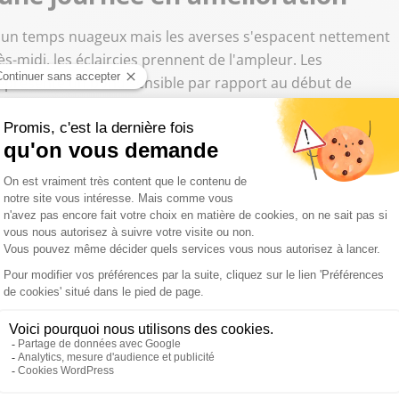
c un temps nuageux mais les averses s'espacent nettement
s-midi, les éclaircies prennent de l'ampleur. Les
eprésente un bond sensible par rapport au début de
e au bout du tunnel.
uelques averses résiduelles
nières perturbations traînent encore en matinée sous forme
ogressivement, avec un ciel qui se dégage par l'ouest.
ratures estivales
urnée, ensoleillée et douce. De l'Occitanie à la PACA, le
e soleil s'impose largement. C'est dans le sud que