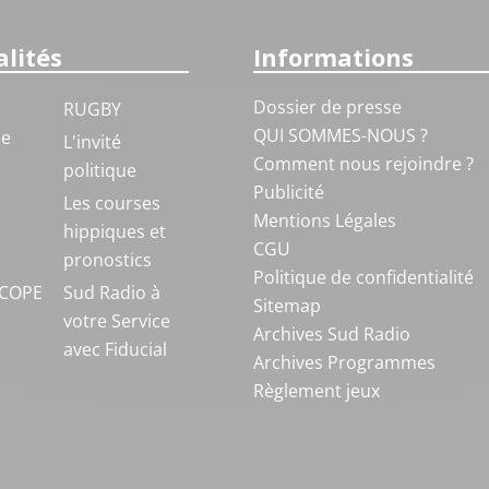
lités
Informations
Dossier de presse
RUGBY
QUI SOMMES-NOUS ?
ue
L'invité
Comment nous rejoindre ?
politique
Publicité
S
Les courses
Mentions Légales
hippiques et
CGU
pronostics
Politique de confidentialité
COPE
Sud Radio à
Sitemap
votre Service
Archives Sud Radio
avec Fiducial
Archives Programmes
Règlement jeux