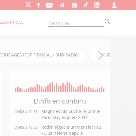
EZ LA PAROLE
SONDAGES IFOP FIDUCIAL / SUD RADIO
L'OBSERVATOIRE FI
L'info en
continu
Maghnès Akliouche rejoint le
06/08 à 19:31
Paris SG jusqu'en 2031
Rodri négocie un transfert au
06/08 à 19:28
FC Barcelone depuis