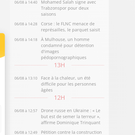
Mohamed Salah signe avec
06/08 à 14:40
Trabzonspor pour deux
saisons
Corse : le FLNC menace de
06/08 à 14:28
représailles, le parquet saisit
À Mulhouse, un homme
06/08 à 14:18
condamné pour détention
d'images
pédopornographiques
13H
Face à la chaleur, un été
06/08 à 13:10
difficile pour les personnes
âgées
12H
Drone russe en Ukraine : « Le
06/08 à 12:57
but est de semer la terreur »,
affirme Dominique Trinquant
Pétition contre la construction
06/08 à 12:49