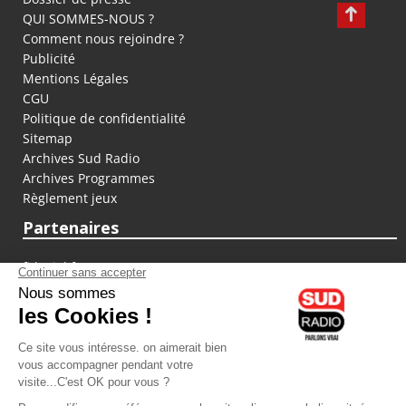
QUI SOMMES-NOUS ?
Comment nous rejoindre ?
Publicité
Mentions Légales
CGU
Politique de confidentialité
Sitemap
Archives Sud Radio
Archives Programmes
Règlement jeux
Partenaires
fiducial.fr
lyoncapitale.fr
olympique-et-lyonnais.com
L'application Iphone / Android
Téléchargez l'application