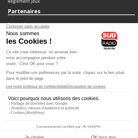
Règlement jeux
Partenaires
fiducial.fr
lyoncapitale.fr
olympique-et-lyonnais.com
L'application Iphone / Android
Téléchargez l'application
Les cookies
Gestion des cookies
Crédit photos : ©Sud Radio / Pierre Olivier
13H00
-
14H00
14H00 - 16H00
Jacques Pessis
Brigitte Lahaie