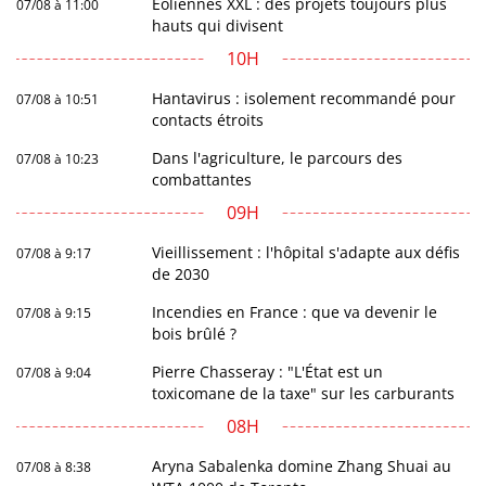
Éoliennes XXL : des projets toujours plus
07/08 à 11:00
hauts qui divisent
10H
Hantavirus : isolement recommandé pour
07/08 à 10:51
contacts étroits
Dans l'agriculture, le parcours des
07/08 à 10:23
combattantes
09H
Vieillissement : l'hôpital s'adapte aux défis
07/08 à 9:17
de 2030
Incendies en France : que va devenir le
07/08 à 9:15
bois brûlé ?
Pierre Chasseray : "L'État est un
07/08 à 9:04
toxicomane de la taxe" sur les carburants
08H
Aryna Sabalenka domine Zhang Shuai au
07/08 à 8:38