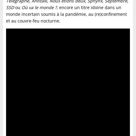
Télégraphe, Antitaxi, Nous étions deux, Sphynx, Septembre,
SSD
ou
Où va le monde ?
, encore un titre idoine dans un
monde incertain soumis à la pandémie, au (re)confinement
et au couvre-feu nocturne.