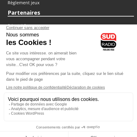
Règlement jeux
Partenaires
fiducial.fr
lyoncapitale.fr
olympique-et-lyonnais.com
L'application Iphone / Android
Téléchargez l'application
Les cookies
Gestion des cookies
Crédit photos : ©Sud Radio / Pierre Olivier
00H00
-
02H00
02H00 - 03H00
Judith Beller
Jacques Pessis