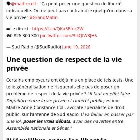
🗣️
@maitrecoll
: "Ça peut poser une question de liberté
individuelle. On ne peut pas contraindre quelqu'un dans sa
vie privée"
#GrandMatin
➡️Le direct :
https://t.co/QKa5Efuc2W
☎️0 826 300 300
pic.twitter.com/3lkQlW3JH6
— Sud Radio (@SudRadio)
June 19, 2026
Une question de respect de la vie
privée
Certains employeurs ont déjà mis en place de tels tests. Une
telle généralisation ne risquerait-elle pas de poser un
problème de respect de la vie privée ? "
Il faut en effet faire
l’équilibre entre la vie privée et l’intérêt public,
estime
Maître Anne-Constance Coll, avocate spécialiste de droit
public, sur l’antenne de Sud Radio. I
l va falloir en passer par
une loi,
poser les vrais débats
, avoir des navettes entre
Assemblée nationale et Sénat."