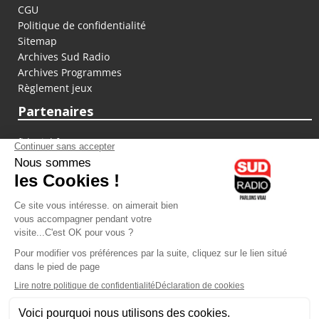
CGU
Politique de confidentialité
Sitemap
Archives Sud Radio
Archives Programmes
Règlement jeux
Partenaires
fiducial.fr
lyoncapitale.fr
olympique-et-lyonnais.com
L'application Iphone / Android
Téléchargez l'application
Les cookies
Gestion des cookies