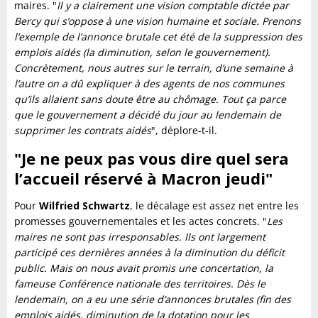
maires. "
Il y a clairement une vision comptable dictée par
Bercy qui s’oppose à une vision humaine et sociale. Prenons
l’exemple de l’annonce brutale cet été de la suppression des
emplois aidés (la diminution, selon le gouvernement).
Concrètement, nous autres sur le terrain, d’une semaine à
l’autre on a dû expliquer à des agents de nos communes
qu’ils allaient sans doute être au chômage. Tout ça parce
que le gouvernement a décidé du jour au lendemain de
supprimer les contrats aidés
", déplore-t-il.
"Je ne peux pas vous dire quel sera
l’accueil réservé à Macron jeudi"
Pour
Wilfried
Schwartz
, le décalage est assez net entre les
promesses gouvernementales et les actes concrets. "
Les
maires ne sont pas irresponsables. Ils ont largement
participé ces dernières années à la diminution du déficit
public. Mais on nous avait promis une concertation, la
fameuse Conférence nationale des territoires. Dès le
lendemain, on a eu une série d’annonces brutales (fin des
emplois aidés, diminution de la dotation pour les