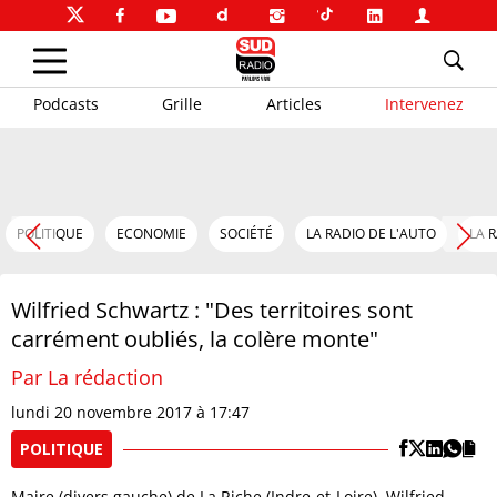
Podcasts
Grille
Articles
Intervenez
POLITIQUE
ECONOMIE
SOCIÉTÉ
LA RADIO DE L'AUTO
LA 
Wilfried Schwartz : "Des territoires sont
carrément oubliés, la colère monte"
Par La rédaction
lundi 20 novembre 2017 à 17:47
POLITIQUE
Maire (divers gauche) de La Riche (Indre-et-Loire), Wilfried