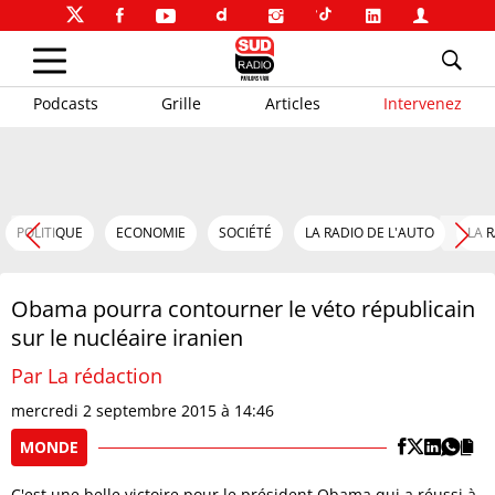
Podcasts
Grille
Articles
Intervenez
POLITIQUE
ECONOMIE
SOCIÉTÉ
LA RADIO DE L'AUTO
LA 
Obama pourra contourner le véto républicain
sur le nucléaire iranien
Par La rédaction
mercredi 2 septembre 2015 à 14:46
MONDE
C'est une belle victoire pour le président Obama qui a réussi à