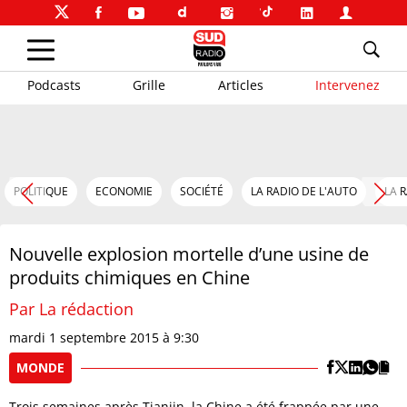
Podcasts
Grille
Articles
Intervenez
POLITIQUE
ECONOMIE
SOCIÉTÉ
LA RADIO DE L'AUTO
LA 
Nouvelle explosion mortelle d’une usine de
produits chimiques en Chine
Par La rédaction
mardi 1 septembre 2015 à 9:30
MONDE
Trois semaines après Tianjin, la Chine a été frappée par une