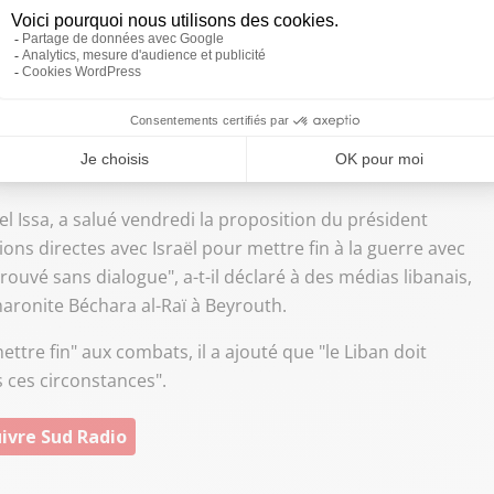
t ciblé des troupes israéliennes dans six villages du sud
frontière. L'armée israélienne a indiqué que les sirènes
nflit a tué plus de 1.000 personnes au Liban et déplacé plus
l Issa, a salué vendredi la proposition du président
ns directes avec Israël pour mettre fin à la guerre avec
ouvé sans dialogue", a-t-il déclaré à des médias libanais,
maronite Béchara al-Raï à Beyrouth.
ettre fin" aux combats, il a ajouté que "le Liban doit
s ces circonstances".
ivre Sud Radio