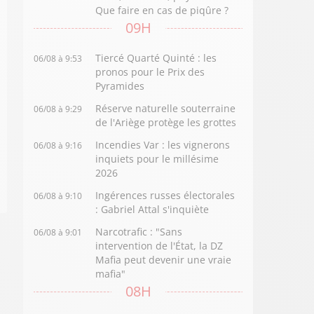
Que faire en cas de piqûre ?
09H
Tiercé Quarté Quinté : les
06/08 à 9:53
pronos pour le Prix des
Pyramides
Réserve naturelle souterraine
06/08 à 9:29
de l'Ariège protège les grottes
Incendies Var : les vignerons
06/08 à 9:16
inquiets pour le millésime
2026
Ingérences russes électorales
06/08 à 9:10
: Gabriel Attal s'inquiète
Narcotrafic : "Sans
06/08 à 9:01
intervention de l'État, la DZ
Mafia peut devenir une vraie
mafia"
08H