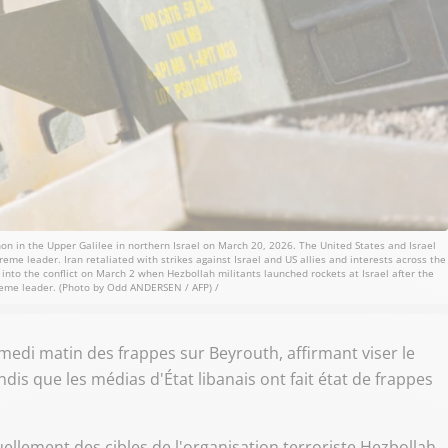
on in the Upper Galilee in northern Israel on March 20, 2026. The United States and Israel
reme leader. Iran retaliated with strikes against Israel and US allies and interests across the
nto the conflict on March 2 when Hezbollah militants launched rockets at Israel after the
preme leader. (Photo by Odd ANDERSEN / AFP) /
medi matin des frappes sur Beyrouth, affirmant viser le
is que les médias d'État libanais ont fait état de frappes
ellement des cibles de l'organisation terroriste Hezbollah