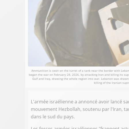
Ammunition is seen on the turret of a tank near the border with Leban
began the war on February 28, 2026, by attacking Iran and killing its sup
Gulf and Iraq, drawing the whole region into war. Lebanon was drawn i
killing of the Iranian su
L'armée israélienne a annoncé avoir lancé sa
mouvement Hezbollah, soutenu par l'Iran, tand
dans le sud du pays.
Les forces armées israéliennes "frappent actu