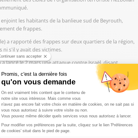
 communiqué.
enjoint les habitants de la banlieue sud de Beyrouth,
cement de frappes.
lle) a rapporté des frappes sur deux quartiers de la région,
i s'il y avait des victimes.
a lancé le 2 mars une attaque contre Israël, disant
amenei en Iran. Israël a riposté en lançant depuis une vaste
t d'incursions au sol dans une zone tampon le long de la
frontements entre Israël et le Hezbollah, au moins une
samedi à l'aube dans une "lourde frappe" israélienne
l, a annoncé l'Ani.
uvelles frappes sur la ville côtière de Tyr, dans le sud du
 la frontière avec Israël.