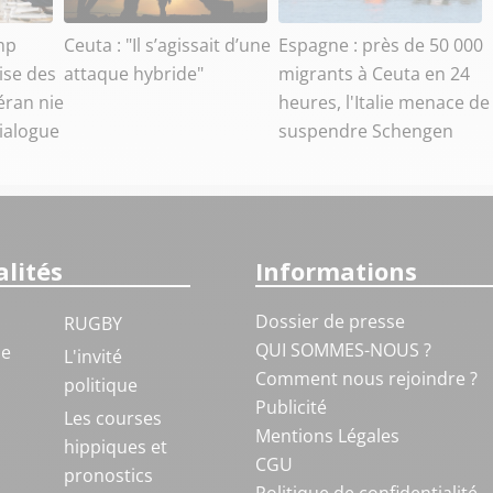
mp
Ceuta : "Il s’agissait d’une
Espagne : près de 50 000
ise des
attaque hybride"
migrants à Ceuta en 24
éran nie
heures, l'Italie menace de
dialogue
suspendre Schengen
lités
Informations
Dossier de presse
RUGBY
QUI SOMMES-NOUS ?
ue
L'invité
Comment nous rejoindre ?
politique
Publicité
S
Les courses
Mentions Légales
hippiques et
CGU
pronostics
Politique de confidentialité