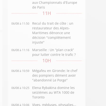
aux Championnats d'Europe
de Paris
11H
Recul du trait de côte : un
06/08 à 11:50
restaurateur des Alpes-
Maritimes dénonce une
décision "complètement
injuste"
Marseille : Un “plan crack”
06/08 à 11:16
pour lutter contre le trafic ?
10H
Mégafeu en Gironde: le chef
06/08 à 10:59
des pompiers dément avoir
"abandonné Le Porge"
Elena Rybakina domine les
06/08 à 10:25
seizièmes au WTA 1000 de
Toronto
Vives, méduses, physalies...
06/08 à 10:06