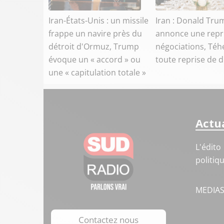
Iran-États-Unis : un missile
Iran : Donald Tru
frappe un navire près du
annonce une repr
détroit d'Ormuz, Trump
négociations, Téh
évoque un « accord » ou
toute reprise de 
une « capitulation totale »
Actua
L'édito
politiq
MEDIA
Contactez nous