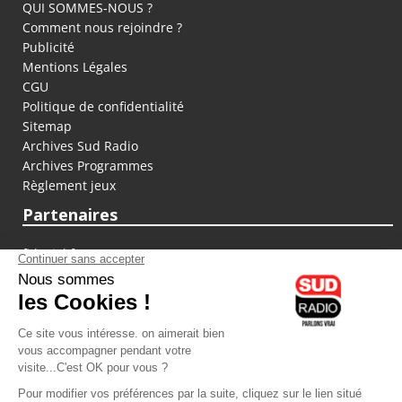
QUI SOMMES-NOUS ?
Comment nous rejoindre ?
Publicité
Mentions Légales
CGU
Politique de confidentialité
Sitemap
Archives Sud Radio
Archives Programmes
Règlement jeux
Partenaires
fiducial.fr
lyoncapitale.fr
olympique-et-lyonnais.com
L'application Iphone / Android
Téléchargez l'application