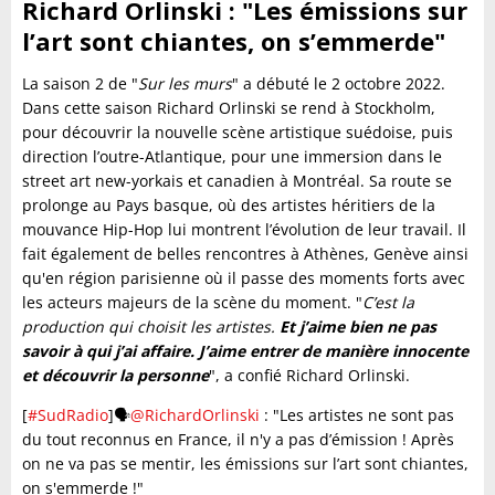
Richard Orlinski : "Les émissions sur
l’art sont chiantes, on s’emmerde"
La saison 2 de "
Sur les murs
" a débuté le 2 octobre 2022.
Dans cette saison Richard Orlinski se rend à Stockholm,
pour découvrir la nouvelle scène artistique suédoise, puis
direction l’outre-Atlantique, pour une immersion dans le
street art new-yorkais et canadien à Montréal. Sa route se
prolonge au Pays basque, où des artistes héritiers de la
mouvance Hip-Hop lui montrent l’évolution de leur travail. Il
fait également de belles rencontres à Athènes, Genève ainsi
qu'en région parisienne où il passe des moments forts avec
les acteurs majeurs de la scène du moment. "
C’est la
production qui choisit les artistes.
Et j’aime bien ne pas
savoir à qui j’ai affaire. J’aime entrer de manière innocente
et découvrir la personne
", a confié Richard Orlinski.
[
#SudRadio
]🗣️
@RichardOrlinski
: "Les artistes ne sont pas
du tout reconnus en France, il n'y a pas d’émission ! Après
on ne va pas se mentir, les émissions sur l’art sont chiantes,
on s'emmerde !"