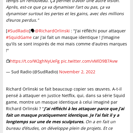
temps un renouveau. Ça permet d’avoir une autre vision.
Après, est-ce que ça va dynamiser l’art ou pas, ça va
dynamiser surtout les pertes et les gains, avec des millions
d’euros perdus."
[
#SudRadio
]🗣️
@RichardOrlinski
: "J'ai réfléchi pour attaquer
#SquidGame
car j'ai fait un masque identique ! J'imagine
qu'ils se sont inspirés de moi mais comme d'autres marques
!"
📺
https://t.co/W2ghNyUeFg
pic.twitter.com/vMlD9B7Avw
— Sud Radio (@SudRadio)
November 2, 2022
Richard Orlinski se fait beaucoup copier ses œuvres. A-t-il
pensé à attaquer en justice Netflix, qui, dans sa série Squid
game, montre un masque identique à celui imaginé par
Richard Orlinski ? "
J’ai réfléchi à les attaquer parce que j’ai
fait un masque pratiquement identique. Je l’ai fait il y a
longtemps sur une de mes sculptures.
On a en fait un
bureau d’études, on développe plein de projets. Et ce