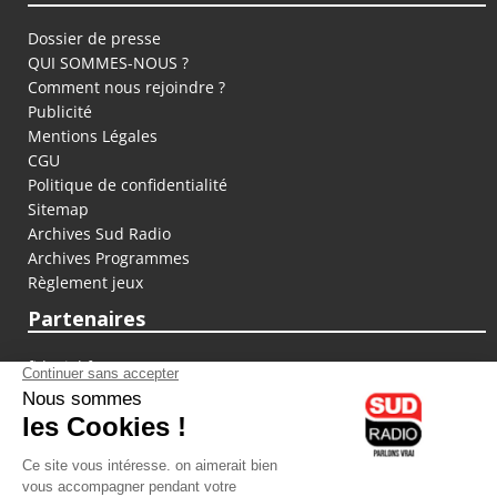
Dossier de presse
QUI SOMMES-NOUS ?
Comment nous rejoindre ?
Publicité
Mentions Légales
CGU
Politique de confidentialité
Sitemap
Archives Sud Radio
Archives Programmes
Règlement jeux
Partenaires
fiducial.fr
lyoncapitale.fr
olympique-et-lyonnais.com
L'application Iphone / Android