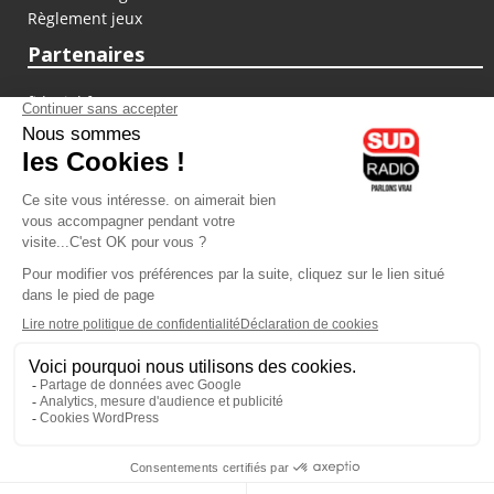
Règlement jeux
Partenaires
fiducial.fr
lyoncapitale.fr
olympique-et-lyonnais.com
L'application Iphone / Android
Téléchargez l'application
Les cookies
Gestion des cookies
Crédit photos : ©Sud Radio / Pierre Olivier
07H00
-
10H00
10H00 - 13H00