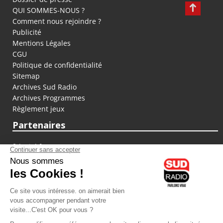
QUI SOMMES-NOUS ?
Comment nous rejoindre ?
Publicité
Mentions Légales
CGU
Politique de confidentialité
Sitemap
Archives Sud Radio
Archives Programmes
Règlement jeux
Partenaires
fiducial.fr
lyoncapitale.fr
olympique-et-lyonnais.com
L'application Iphone / Android
Téléchargez l'application