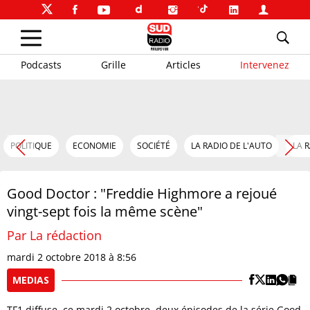
Podcasts
Grille
Articles
Intervenez
POLITIQUE
ECONOMIE
SOCIÉTÉ
LA RADIO DE L'AUTO
LA 
Good Doctor : "Freddie Highmore a rejoué
vingt-sept fois la même scène"
Par La rédaction
mardi 2 octobre 2018 à 8:56
MEDIAS
TF1 diffuse, ce mardi 2 octobre, deux épisodes de la série Good