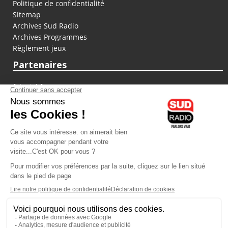
Politique de confidentialité
Sitemap
Archives Sud Radio
Archives Programmes
Règlement jeux
Partenaires
fiducial.fr
lyoncapitale.fr
olympique-et-lyonnais.com
L'application Iphone / Android
Téléchargez l'application
Les cookies
Gestion des cookies