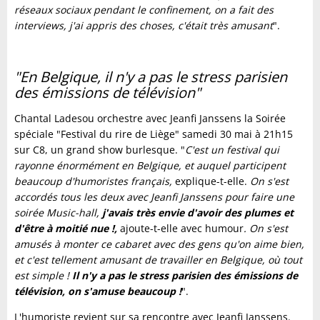
réseaux sociaux pendant le confinement, on a fait des
interviews, j'ai appris des choses, c'était très amusant
".
"En Belgique, il n'y a pas le stress parisien
des émissions de télévision"
Chantal Ladesou orchestre avec Jeanfi Janssens la Soirée
spéciale "Festival du rire de Liège" samedi 30 mai à 21h15
sur C8, un grand show burlesque. "
C'est un festival qui
rayonne énormément en Belgique, et auquel participent
beaucoup d'humoristes français,
explique-t-elle.
On s'est
accordés tous les deux avec Jeanfi Janssens pour faire une
soirée Music-hall,
j'avais très envie d'avoir des plumes et
d'être à moitié nue !,
ajoute-t-elle avec humour
. On s'est
amusés à monter ce cabaret avec des gens qu'on aime bien,
et c'est tellement amusant de travailler en Belgique, où tout
est simple !
Il n'y a pas le stress parisien des émissions de
télévision, on s'amuse beaucoup !
".
L'humoriste revient sur sa rencontre avec Jeanfi Janssens.