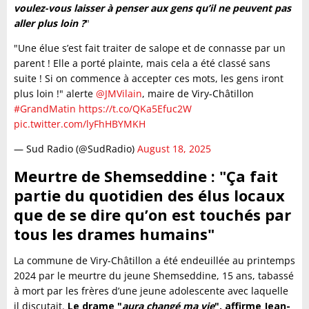
voulez-vous laisser à penser aux gens qu’il ne peuvent pas
aller plus loin ?
"
"Une élue s’est fait traiter de salope et de connasse par un
parent ! Elle a porté plainte, mais cela a été classé sans
suite ! Si on commence à accepter ces mots, les gens iront
plus loin !" alerte
@JMVilain
, maire de Viry-Châtillon
#GrandMatin
https://t.co/QKa5Efuc2W
pic.twitter.com/lyFhHBYMKH
— Sud Radio (@SudRadio)
August 18, 2025
Meurtre de Shemseddine :
"Ça fait
partie du quotidien des élus locaux
que de se dire qu’on est touchés par
tous les drames humains"
La commune de Viry-Châtillon a été endeuillée au printemps
2024 par le meurtre du jeune Shemseddine, 15 ans, tabassé
à mort par les frères d’une jeune adolescente avec laquelle
il discutait.
Le drame "
aura changé ma vie
", affirme Jean-