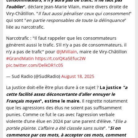
l’oublier
", déclare Jean-Marie Vilain, maire divers droite de
Viry-Châtillon. "
Il faut aussi pénaliser ceux qui consomment
"
qui sont "
en partie responsables de toute la délinquance
"
liée au narcotrafic.
Narcotrafic : "Il faut rappeler que les consommateurs
génèrent aussi le trafic. S’il n’y a pas de consommateurs, il
n’y a pas de trafic" pour
@JMVilain
, maire de Viry-Châtillon
#GrandMatin
https://t.co/QKa5Efuc2W
pic.twitter.com/DelkOR1c05
— Sud Radio (@SudRadio)
August 18, 2025
La justice doit-elle être plus dure à ce sujet ?
La justice
"a
cette facilité assez déconcertante d’aller ennuyer le
Français moyen
", estime le maire.
Il regrette notamment
que les agressions des élus ne soient pas suffisamment
punies. Comme ce fut le cas avec l’agression verbale
violente d’une élue en 2024 par une parent d’élève. "
Elle a
portée plainte. L’affaire a été classée sans suite
". "
Si on
commence par ces mots, à accepter ces mots, comment