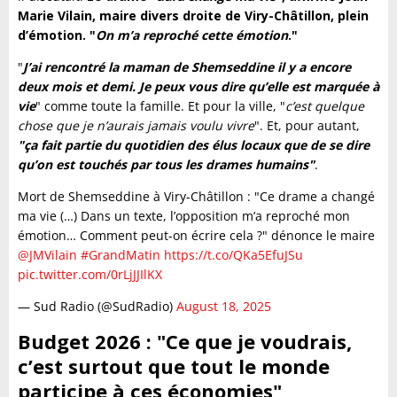
Marie Vilain, maire divers droite de Viry-Châtillon, plein
d’émotion. "
On m’a reproché cette émotion
."
"
J’ai rencontré la maman de Shemseddine il y a encore
deux mois et demi. Je peux vous dire qu’elle est marquée à
vie
" comme toute la famille. Et pour la ville, "
c’est quelque
chose que je n’aurais jamais voulu vivre
". Et, pour autant,
"ça fait partie du quotidien des élus locaux que de se dire
qu’on est touchés par tous les drames humains"
.
Mort de Shemseddine à Viry-Châtillon : "Ce drame a changé
ma vie (…) Dans un texte, l’opposition m’a reproché mon
émotion… Comment peut-on écrire cela ?" dénonce le maire
@JMVilain
#GrandMatin
https://t.co/QKa5EfuJSu
pic.twitter.com/0rLjJJIlKX
— Sud Radio (@SudRadio)
August 18, 2025
Budget 2026 : "Ce que je voudrais,
c’est surtout que tout le monde
participe à ces économies"