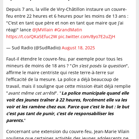
Depuis 7 ans, la ville de Viry-Châtillon instaure un couvre-
feu entre 22 heures et 6 heures pour les moins de 13 ans :
"C’est en tant que père et non en tant que maire que j’ai
réagi" lance
@JMVilain
#GrandMatin
https://t.co/QKa5Efuc2W
pic.twitter.com/8yo7E2uZjH
— Sud Radio (@SudRadio)
August 18, 2025
Faut-il étendre le couvre-feu, par exemple pour tous les
mineurs de moins de 18 ans ? "
On s’est posés la question
",
affirme le maire centriste qui reste terre-à-terre sur
l’efficacité de la mesure. La police a déjà beaucoup de
travail, mais il souligne que cette mission était déjà remplie
"
avant même cet arrêté
". "
La police municipale quand elle
voit des jeunes traîner à 22 heures, forcément elle va les
voir et les ramène chez eux. Parce que c’est le but : le but
c’est pas tant de punir, c’est de responsabiliser les
parents.
"
Concernant une extension du couvre-feu, Jean-Marie Vilain
souligne que certaines activités des jeunes adolescents ne