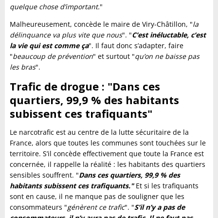
quelque chose d’important.
"
Malheureusement, concède le maire de Viry-Châtillon, "
la
délinquance va plus vite que nous
". "
C’est inéluctable, c’est
la vie qui est comme ça
". Il faut donc s’adapter, faire
"
beaucoup de prévention
" et surtout "
qu’on ne baisse pas
les bras
".
Trafic de drogue : "Dans ces
quartiers, 99,9 % des habitants
subissent ces trafiquants"
Le narcotrafic est au centre de la lutte sécuritaire de la
France, alors que toutes les communes sont touchées sur le
territoire. S’il concède effectivement que toute la France est
concernée, il rappelle la réalité : les habitants des quartiers
sensibles souffrent. "
Dans ces quartiers, 99,9 % des
habitants subissent ces trafiquants."
Et si les trafiquants
sont en cause, il ne manque pas de souligner que les
consommateurs "
génèrent ce trafic
". "
S’il n’y a pas de
consommateurs, il n’y aura pas de trafic. Il ne faut pas