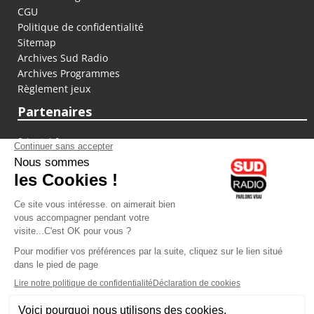
CGU
Politique de confidentialité
Sitemap
Archives Sud Radio
Archives Programmes
Règlement jeux
Partenaires
fiducial.fr
lyoncapitale.fr
olympique-et-lyonnais.com
L'application Iphone / Android
Téléchargez l'application
Les cookies
Gestion des cookies