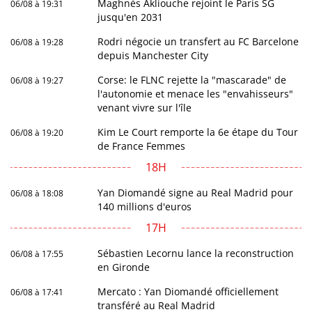
Maghnès Akliouche rejoint le Paris SG
06/08 à 19:31
jusqu'en 2031
Rodri négocie un transfert au FC Barcelone
06/08 à 19:28
depuis Manchester City
Corse: le FLNC rejette la "mascarade" de
06/08 à 19:27
l'autonomie et menace les "envahisseurs"
venant vivre sur l'île
Kim Le Court remporte la 6e étape du Tour
06/08 à 19:20
de France Femmes
18H
Yan Diomandé signe au Real Madrid pour
06/08 à 18:08
140 millions d'euros
17H
Sébastien Lecornu lance la reconstruction
06/08 à 17:55
en Gironde
Mercato : Yan Diomandé officiellement
06/08 à 17:41
transféré au Real Madrid