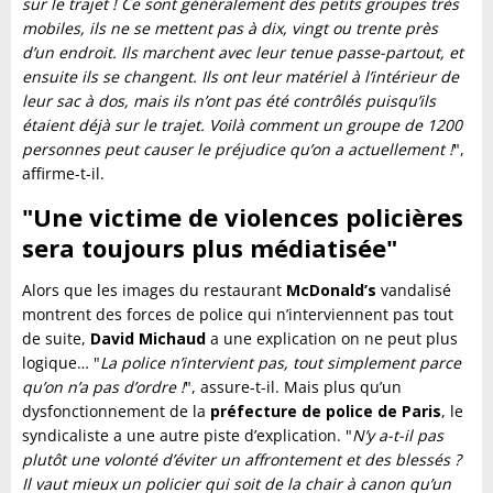
sur le trajet ! Ce sont généralement des petits groupes très
mobiles, ils ne se mettent pas à dix, vingt ou trente près
d’un endroit. Ils marchent avec leur tenue passe-partout, et
ensuite ils se changent. Ils ont leur matériel à l’intérieur de
leur sac à dos, mais ils n’ont pas été contrôlés puisqu’ils
étaient déjà sur le trajet. Voilà comment un groupe de 1200
personnes peut causer le préjudice qu’on a actuellement !
",
affirme-t-il.
"Une victime de violences policières
sera toujours plus médiatisée"
Alors que les images du restaurant
McDonald’s
vandalisé
montrent des forces de police qui n’interviennent pas tout
de suite,
David Michaud
a une explication on ne peut plus
logique… "
La police n’intervient pas, tout simplement parce
qu’on n’a pas d’ordre !
", assure-t-il. Mais plus qu’un
dysfonctionnement de la
préfecture de police de Paris
, le
syndicaliste a une autre piste d’explication. "
N’y a-t-il pas
plutôt une volonté d’éviter un affrontement et des blessés ?
Il vaut mieux un policier qui soit de la chair à canon qu’un