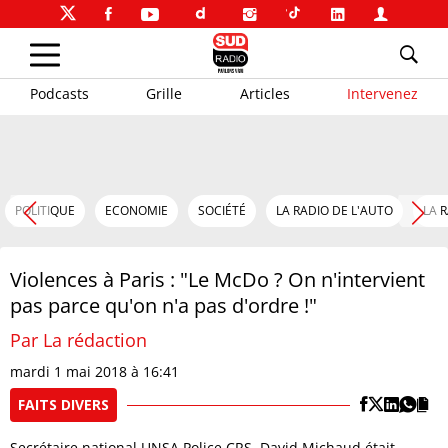
Podcasts
Grille
Articles
Intervenez
POLITIQUE
ECONOMIE
SOCIÉTÉ
LA RADIO DE L'AUTO
LA 
Violences à Paris : "Le McDo ? On n'intervient
pas parce qu'on n'a pas d'ordre !"
Par La rédaction
mardi 1 mai 2018 à 16:41
FAITS DIVERS
Secrétaire national UNSA Police CRS, David Michaud était