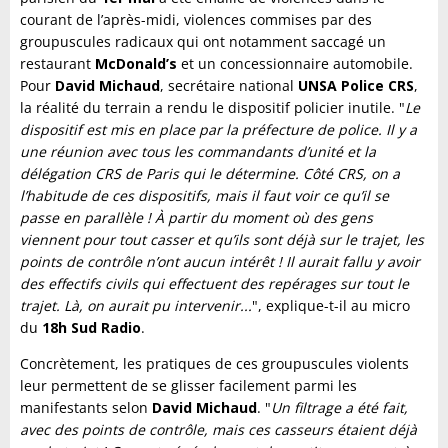
courant de l’après-midi, violences commises par des
groupuscules radicaux qui ont notamment saccagé un
restaurant
McDonald’s
et un concessionnaire automobile.
Pour
David
Michaud
, secrétaire national
UNSA Police CRS
,
la réalité du terrain a rendu le dispositif policier inutile. "
Le
dispositif est mis en place par la préfecture de police. Il y a
une réunion avec tous les commandants d’unité et la
délégation CRS de Paris qui le détermine. Côté CRS, on a
l’habitude de ces dispositifs, mais il faut voir ce qu’il se
passe en parallèle ! À partir du moment où des gens
viennent pour tout casser et qu’ils sont déjà sur le trajet, les
points de contrôle n’ont aucun intérêt ! Il aurait fallu y avoir
des effectifs civils qui effectuent des repérages sur tout le
trajet. Là, on aurait pu intervenir...
", explique-t-il au micro
du
18h Sud Radio
.
Concrètement, les pratiques de ces groupuscules violents
leur permettent de se glisser facilement parmi les
manifestants selon
David Michaud
. "
Un filtrage a été fait,
avec des points de contrôle, mais ces casseurs étaient déjà