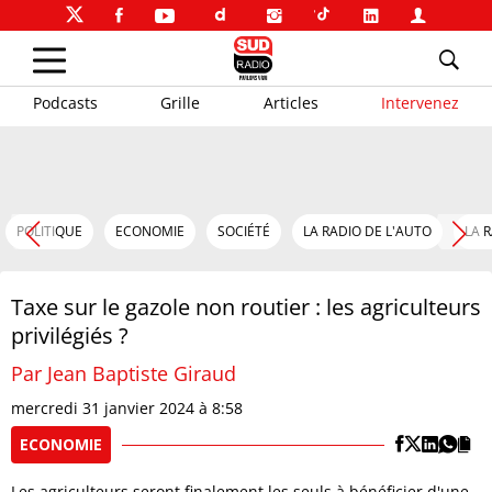
Podcasts
Grille
Articles
Intervenez
POLITIQUE
ECONOMIE
SOCIÉTÉ
LA RADIO DE L'AUTO
LA 
Taxe sur le gazole non routier : les agriculteurs
privilégiés ?
Par Jean Baptiste Giraud
mercredi 31 janvier 2024 à 8:58
ECONOMIE
Les agriculteurs seront finalement les seuls à bénéficier d'une