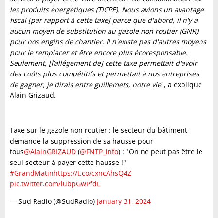
les produits énergétiques (TICPE). Nous avions un avantage
fiscal [par rapport à cette taxe] parce que d'abord, il n'y a
aucun moyen de substitution au gazole non routier (GNR)
pour nos engins de chantier. Il n'existe pas d'autres moyens
pour le remplacer et être encore plus écoresponsable.
Seulement, [l’allégement de] cette taxe permettait d'avoir
des coûts plus compétitifs et permettait à nos entreprises
de gagner, je dirais entre guillemets, notre vie
", a expliqué
Alain Grizaud.
Taxe sur le gazole non routier : le secteur du bâtiment
demande la suppression de sa hausse pour
tous
@AlainGRIZAUD
(
@FNTP_info
) : "On ne peut pas être le
seul secteur à payer cette hausse !"
#GrandMatin
https://t.co/cxncAhsQ4Z
pic.twitter.com/lubpGwPfdL
— Sud Radio (@SudRadio)
January 31, 2024