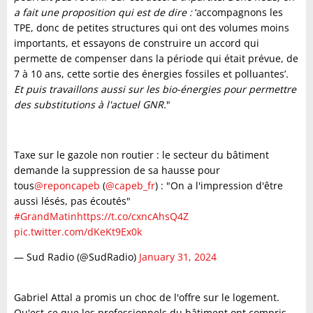
a fait une proposition qui est de dire :
‘accompagnons les
TPE, donc de petites structures qui ont des volumes moins
importants, et essayons de construire un accord qui
permette de compenser dans la période qui était prévue, de
7 à 10 ans, cette sortie des énergies fossiles et polluantes’
.
Et puis travaillons aussi sur les bio-énergies pour permettre
des substitutions à l'actuel GNR.
"
Taxe sur le gazole non routier : le secteur du bâtiment
demande la suppression de sa hausse pour
tous
@reponcapeb
(
@capeb_fr
) : "On a l'impression d'être
aussi lésés, pas écoutés"
#GrandMatin
https://t.co/cxncAhsQ4Z
pic.twitter.com/dKeKt9Ex0k
— Sud Radio (@SudRadio)
January 31, 2024
Gabriel Attal a promis un choc de l'offre sur le logement.
Qu'est-ce que les professionnels du bâtiment ont compris