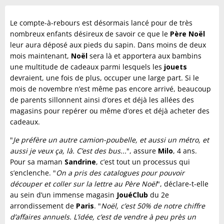
Le compte-à-rebours est désormais lancé pour de très
nombreux enfants désireux de savoir ce que le
Père Noël
leur aura déposé aux pieds du sapin. Dans moins de deux
mois maintenant,
Noël
sera là et apportera aux bambins
une multitude de cadeaux parmi lesquels les
jouets
devraient, une fois de plus, occuper une large part. Si le
mois de novembre n’est même pas encore arrivé, beaucoup
de parents sillonnent ainsi d’ores et déjà les allées des
magasins pour repérer ou même d’ores et déjà acheter des
cadeaux.
"
Je préfère un autre camion-poubelle, et aussi un métro, et
aussi je veux ça, là. C’est des bus...
", assure
Milo
, 4 ans.
Pour sa maman
Sandrine
, c’est tout un processus qui
s’enclenche. "
On a pris des catalogues pour pouvoir
découper et coller sur la lettre au Père Noël
", déclare-t-elle
au sein d’un immense magasin
JouéClub
du 2e
arrondissement de
Paris
. "
Noël, c’est 50% de notre chiffre
d’affaires annuels. L’idée, c’est de vendre à peu près un