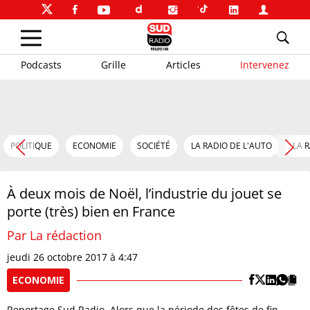
Podcasts
Grille
Articles
Intervenez
POLITIQUE
ECONOMIE
SOCIÉTÉ
LA RADIO DE L'AUTO
LA 
À deux mois de Noël, l’industrie du jouet se
porte (très) bien en France
Par La rédaction
jeudi 26 octobre 2017 à 4:47
ECONOMIE
Reportage Sud Radio. Alors que la période des fêtes de fin