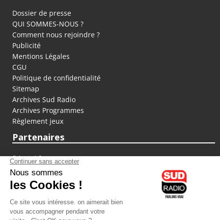
Dossier de presse
QUI SOMMES-NOUS ?
Comment nous rejoindre ?
Publicité
Mentions Légales
CGU
Politique de confidentialité
Sitemap
Archives Sud Radio
Archives Programmes
Règlement jeux
Partenaires
fiducial.fr
lyoncapitale.fr
olympique-et-lyonnais.com
L'application Iphone / Android